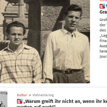
Chro
 Von Südtirol an die Front des
Gr
Groß
der 
des 
„Lag
Fina
Ausz
her
Jour
Kultur
»
Vietnamkrieg
 „Warum greift ihr nicht an, wenn ihr keine Feiglinge seid? Wir
warten auf euch!“