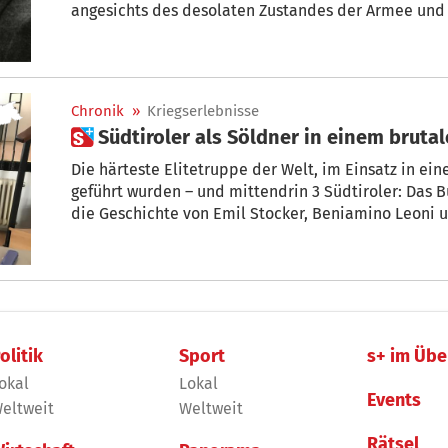
angesichts des desolaten Zustandes der Armee und der zunehmenden
Kriegsmüdigkeit im Land einen „ehrenvollen Frieden“, d.h., Vietnam verl
ohne Gesichtsverlust, nicht als Verlierer. 
Chronik
»
Kriegserlebnisse
 Südtiroler als Söldner in einem bruta
Die härteste Elitetruppe der Welt, im Einsatz in ein
geführt wurden – und mittendrin 3 Südtiroler: Das 
die Geschichte von Emil Stocker, Beniamino Leoni u
Soldaten in den Reihen der Fremdenlegion von 1946
kämpften.
olitik
Sport
s+ im Übe
okal
Lokal
Events
eltweit
Weltweit
Rätsel