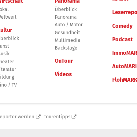
irtschaft
Panorama
okal
Überblick
Leserrepo
eltweit
Panorama
Auto / Motor
Comedy
ultur
Gesundheit
berblick
Podcast
Multimedia
unst
Backstage
ImmoMAR
usik
OnTour
heater
AutoMAR
iteratur
Videos
ildung
FlohMAR
ino / TV
reporter werden
Tourentipps