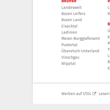
Bezirke
W
Landesweit
L
Bozen Leifers
W
Bozen Land
K
Eisacktal
Ü
Ladinien
K
Meran-Burggrafenamt
M
Pustertal
T
Überetsch-Unterland
L
Vinschgau
B
Wipptal
K
Werben auf STOL
Leser