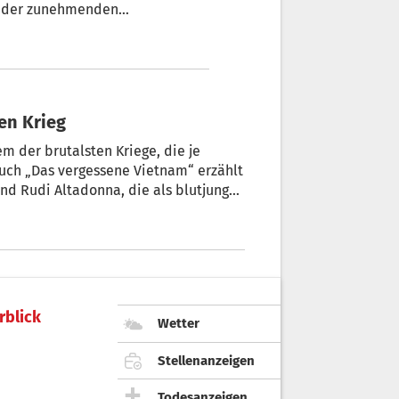
assen, aber
+ von Prof. Rolf Steininger
len Krieg
em der brutalsten Kriege, die je
Buch „Das vergessene Vietnam“ erzählt
nd Rudi Altadonna, die als blutjunge
 bis 1954 im Indochina-Krieg
rblick
Wetter
Stellenanzeigen
Todesanzeigen