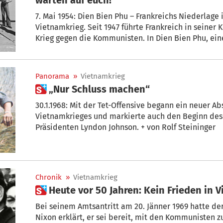
7. Mai 1954: Dien Bien Phu – Frankreichs Niederlag
Vietnamkrieg. Seit 1947 führte Frankreich in seiner 
Krieg gegen die Kommunisten. In Dien Bien Phu, e
Nordvietnams, sollte 1954 der Sieg erzwungen werd
allerdings ein Desaster. Auch Südtiroler starben im
Panorama
»
Vietnamkrieg
 „Nur Schluss machen“
30.1.1968: Mit der Tet-Offensive begann ein neuer Ab
Vietnamkrieges und markierte auch den Beginn des Endes des amerikanischen
Präsidenten Lyndon Johnson. + von Rolf Steininger
Chronik
»
Vietnamkrieg
 Heute vor 50 Jahren: Kein Frieden in 
Bei seinem Amtsantritt am 20. Jänner 1969 hatte de
Nixon erklärt, er sei bereit, mit den Kommunisten zu verhandeln. Er wollte