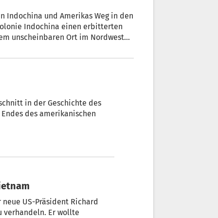
e in Indochina und Amerikas Weg in den
Kolonie Indochina einen erbitterten
inem unscheinbaren Ort im Nordwesten
en. Die Operation „Castor“ wurde
 Gemetzel.
schnitt in der Geschichte des
Vietnam
r neue US-Präsident Richard