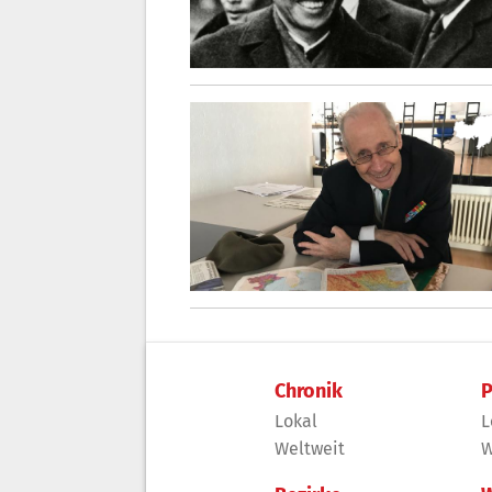
Chronik
P
Lokal
L
Weltweit
W