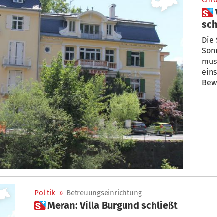
Chro
 Villa Burgund in Meran muss
sch
Bew
Die 
Son
muss
eins
Bewo
Politik
»
Betreuungseinrichtung
 Meran: Villa Burgund schließt