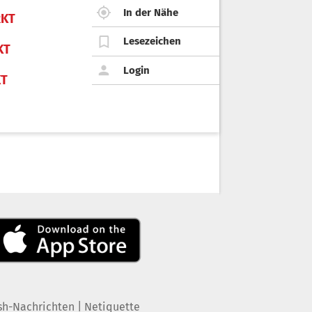
In der Nähe
KT
Lesezeichen
KT
Login
KT
|
sh-Nachrichten
Netiquette