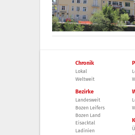
Chronik
P
Lokal
L
Weltweit
W
Bezirke
W
Landesweit
L
Bozen Leifers
W
Bozen Land
K
Eisacktal
Ü
Ladinien