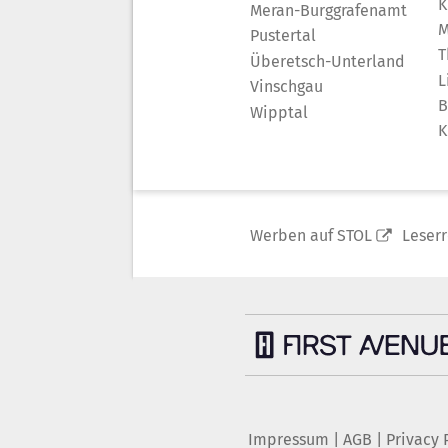
K
Meran-Burggrafenamt
M
Pustertal
T
Überetsch-Unterland
L
Vinschgau
B
Wipptal
K
Werben auf STOL
Leser
Impressum
|
AGB
|
Privacy 