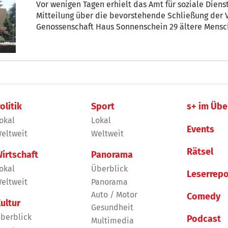
Vor wenigen Tagen erhielt das Amt für soziale Dienst
Mitteilung über die bevorstehende Schließung der V
Genossenschaft Haus Sonnenschein 29 ältere Mensc
olitik
Sport
s+ im Übe
okal
Lokal
Events
eltweit
Weltweit
Rätsel
irtschaft
Panorama
okal
Überblick
Leserrepo
eltweit
Panorama
Auto / Motor
Comedy
ultur
Gesundheit
berblick
Podcast
Multimedia