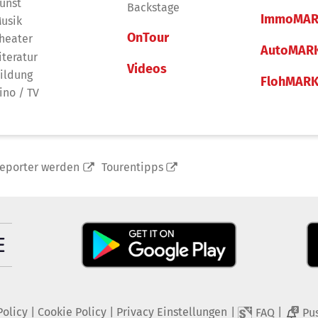
unst
Backstage
ImmoMAR
usik
OnTour
heater
AutoMAR
iteratur
Videos
ildung
FlohMAR
ino / TV
reporter werden
Tourentipps
Policy
|
Cookie Policy
|
Privacy Einstellungen
|
|
FAQ
Pu
2