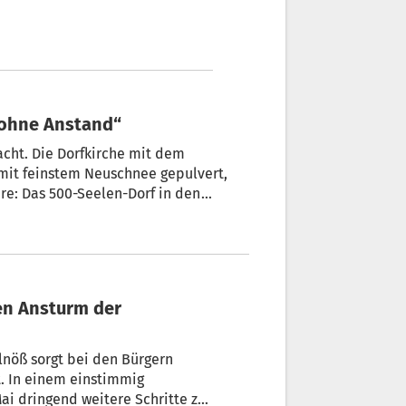
öss: „Leute ohne Anstand“
acht. Die Dorfkirche mit dem
mit feinstem Neuschnee gepulvert,
e: Das 500-Seelen-Dorf in den
en Villnösser Tals, bietet auch so
ahr hindurch. Was St. Magdalena immer
t. In einem einstimmig