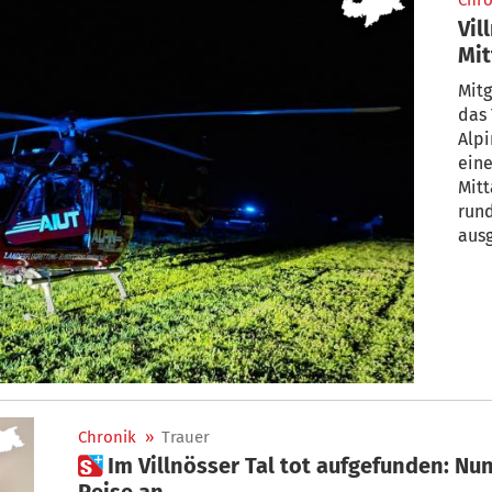
Chro
Vil
Mit
Mitg
das
Alp
eine
Mitt
run
ausg
Chronik
»
Trauer
 Im Villnösser Tal tot aufgefunden: Nun tritt Peng Huang seine letzte
Reise an