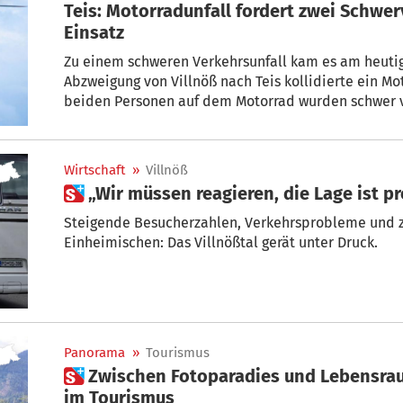
Teis: Motorradunfall fordert zwei Schwerv
Einsatz
Zu einem schweren Verkehrsunfall kam es am heutig
Abzweigung von Villnöß nach Teis kollidierte ein Mo
beiden Personen auf dem Motorrad wurden schwer v
mittels Notarzthubschrauber ins Bozner Spital gebr
Wirtschaft
»
Villnöß
 „Wir müssen reagieren, die Lage ist p
Steigende Besucherzahlen, Verkehrsprobleme und
Einheimischen: Das Villnößtal gerät unter Druck.
Panorama
»
Tourismus
 Zwischen Fotoparadies und Lebensraum: Villnöß ringt um Balance
im Tourismus