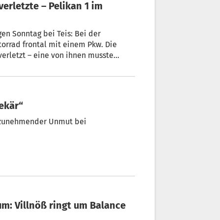
erletzte – Pelikan 1 im
en Sonntag bei Teis: Bei der
torrad frontal mit einem Pkw. Die
erletzt – eine von ihnen musste
acht werden.
rekär“
 zunehmender Unmut bei