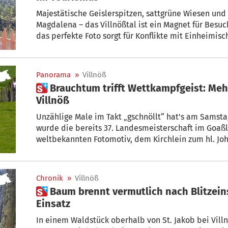
Majestätische Geislerspitzen, sattgrüne Wiesen und
Magdalena – das Villnößtal ist ein Magnet für Besuc
das perfekte Foto sorgt für Konflikte mit Einheimisc
Panorama
»
Villnöß
 Brauchtum trifft Wettkampfgeist: Mehr als 500 Goaßlschnöller in
Villnöß
Unzählige Male im Takt „gschnöllt“ hat’s am Samsta
wurde die bereits 37. Landesmeisterschaft im Goaß
weltbekannten Fotomotiv, dem Kirchlein zum hl. Johannes von Nepomuk in Ranui und der
Geislergruppe, im Hintergrund.
Chronik
»
Villnöß
 Baum brennt vermutlich nach Blitzeinschlag: Feuerwehren im
Einsatz
In einem Waldstück oberhalb von St. Jakob bei Villnöß hat ein Baum Feuer gefa