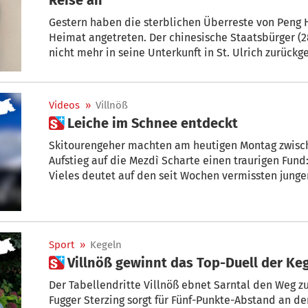
Gestern haben die sterblichen Überreste von Peng H
Heimat angetreten. Der chinesische Staatsbürger (28
nicht mehr in seine Unterkunft in St. Ulrich zurüc
vergeblichen Suchaktionen am 30. März von Skitour
Mittagsscharte im Villnösser Tal tot gefunden worde
Videos
»
Villnöß
 Leiche im Schnee entdeckt
Skitourengeher machten am heutigen Montag zwisc
Aufstieg auf die Mezdì Scharte einen traurigen Fund
Vieles deutet auf den seit Wochen vermissten junge
Sport
»
Kegeln
 Villnöß gewinnt das Top-Duell der Ke
Der Tabellendritte Villnöß ebnet Sarntal den Weg zum
Fugger Sterzing sorgt für Fünf-Punkte-Abstand an de