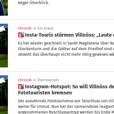
Kegel-Überblick.
Chronik
»
Ein Kreuz
 Insta-Touris stürmen Villn
Es hat wieder geschneit in Sankt Magdalena über N
Glockenturm und die Gräber auf dem Friedhof sind 
obwohl das überhaupt nicht mehr nötig gewesen wär
Dolomiten, das allerletzte am Ende des lang gezogen
das Bild heiler Alpenwelt. Tag für Tag, das ganze J
mehr zum Verhängnis wird.
Chronik
»
Overtourism
 Instagram-Hotspot: So will Villnöss den Ansturm der
Fototouristen bremsen
Der ausufernde Fototourismus am Talschluss von Villnöß sorgt bei den Bürgern
weiter für Unmut. Nun hat der Gemeinderat reagier
angenommenen Beschlussantrag werden bis Ende Mai dringend weitere Schritte zur