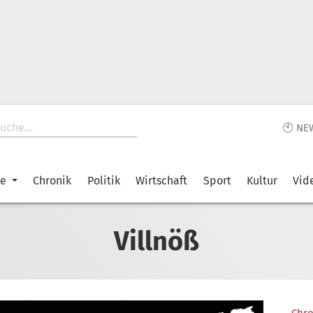
🕙 NE
ke
Chronik
Politik
Wirtschaft
Sport
Kultur
Vid
Villnöß