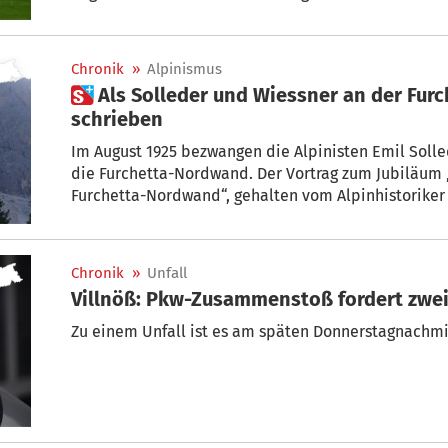
Besucherlenkung und zur Entschärfung der Parkplatz
gefordert.
Chronik
»
Alpinismus
 Als Solleder und Wiessner an der Furchetta Geschichte
schrieben
Im August 1925 bezwangen die Alpinisten Emil Solleder und Fritz Wiessner erstmals
die Furchetta-Nordwand. Der Vortrag zum Jubiläum „100 Jahre Erstbegehung der
Furchetta-Nordwand“, gehalten vom Alpinhistoriker
stieß am Wochenende auf großes Interesse.
Chronik
»
Unfall
Villnöß: Pkw-Zusammenstoß fordert zwei
Zu einem Unfall ist es am späten Donnerstagnachmi