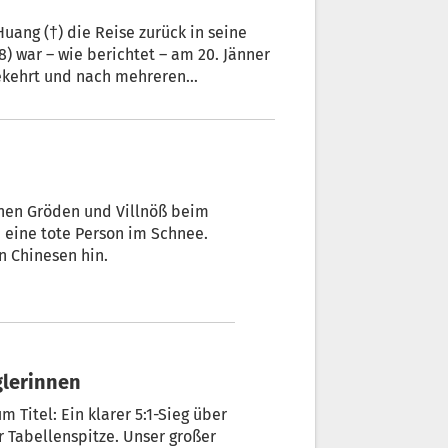
uang (†) die Reise zurück in seine
) war – wie berichtet – am 20. Jänner
kgekehrt und nach mehreren
engehern beim Aufstieg auf die
n.
hen Gröden und Villnöß beim
: eine tote Person im Schnee.
n Chinesen hin.
glerinnen
 Titel: Ein klarer 5:1-Sieg über
r Tabellenspitze. Unser großer