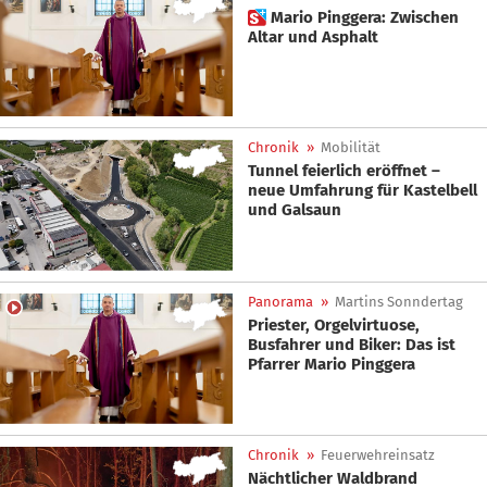
 Mario Pinggera: Zwischen
Altar und Asphalt
Chronik
»
Mobilität
Tunnel feierlich eröffnet –
neue Umfahrung für Kastelbell
und Galsaun
Panorama
»
Martins Sonndertag
Priester, Orgelvirtuose,
Busfahrer und Biker: Das ist
Pfarrer Mario Pinggera
Chronik
»
Feuerwehreinsatz
Nächtlicher Waldbrand