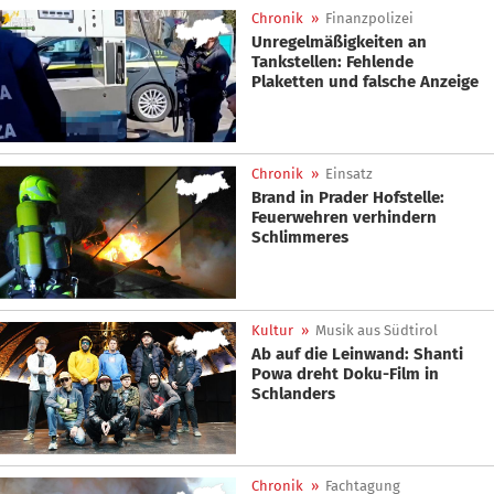
Chronik
»
Finanzpolizei
Unregelmäßigkeiten an
Tankstellen: Fehlende
Plaketten und falsche Anzeige
Chronik
»
Einsatz
Brand in Prader Hofstelle:
Feuerwehren verhindern
Schlimmeres
Kultur
»
Musik aus Südtirol
Ab auf die Leinwand: Shanti
Powa dreht Doku-Film in
Schlanders
Chronik
»
Fachtagung