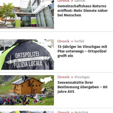
Chronik
»
Sanität
Gemeinschaftshaus Naturns
eröffnet: Mehr Dienste näher
bei Menschen
Chronik
»
Vorfall
13-Jähriger im Vinschgau mit
Pkw unterwegs – Ortspolizei
greift ein
Chronik
»
Vinschgau
Sesvennahütte ihrer
Bestimmung übergeben – 80
Jahre AVS
Chronik
»
Mobilität