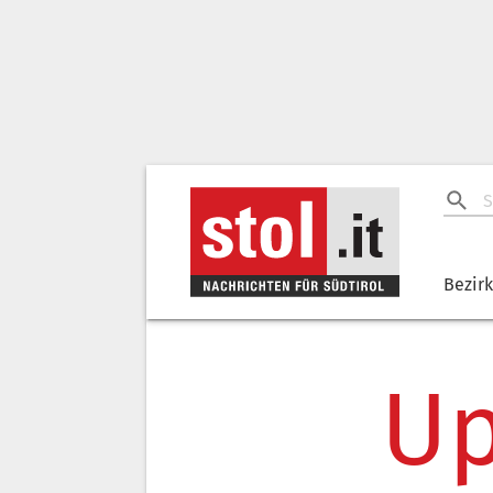
Bezir
Up