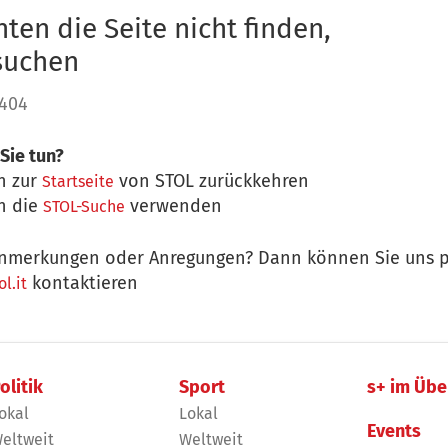
ten die Seite nicht finden,
 suchen
 404
Sie tun?
n zur
von STOL zurückkehren
Startseite
n die
verwenden
STOL-Suche
nmerkungen oder Anregungen? Dann können Sie uns p
kontaktieren
l.it
olitik
Sport
s+ im Übe
okal
Lokal
Events
eltweit
Weltweit