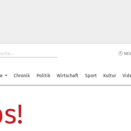
🕙 NE
ke
Chronik
Politik
Wirtschaft
Sport
Kultur
Vid
s!