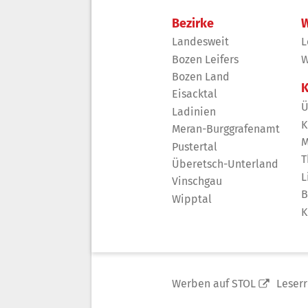
Bezirke
W
Landesweit
L
Bozen Leifers
W
Bozen Land
K
Eisacktal
Ü
Ladinien
K
Meran-Burggrafenamt
M
Pustertal
T
Überetsch-Unterland
L
Vinschgau
B
Wipptal
K
Werben auf STOL
Leser