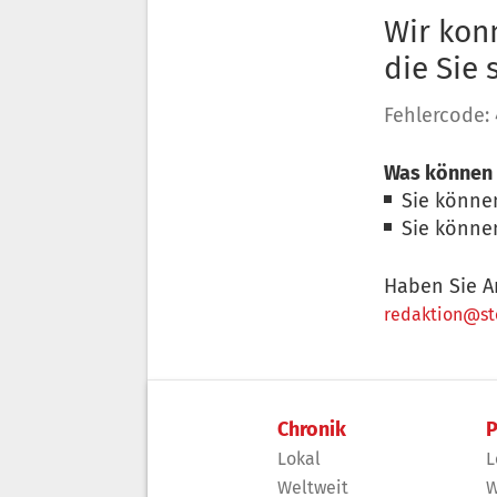
Wir konn
die Sie
Fehlercode:
Was können 
Sie könne
Sie könne
Haben Sie A
redaktion@sto
Chronik
P
Lokal
L
Weltweit
W