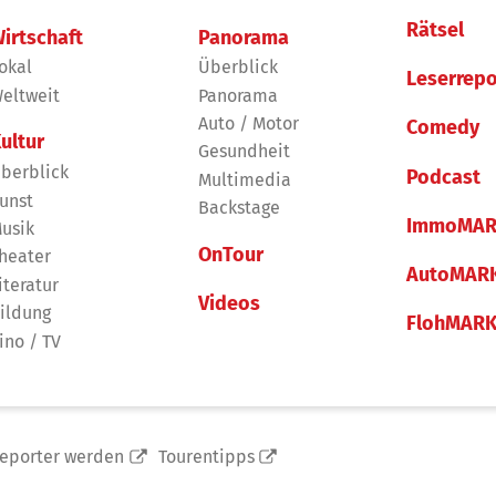
Rätsel
irtschaft
Panorama
okal
Überblick
Leserrepo
eltweit
Panorama
Auto / Motor
Comedy
ultur
Gesundheit
berblick
Podcast
Multimedia
unst
Backstage
ImmoMAR
usik
OnTour
heater
AutoMAR
iteratur
Videos
ildung
FlohMAR
ino / TV
reporter werden
Tourentipps