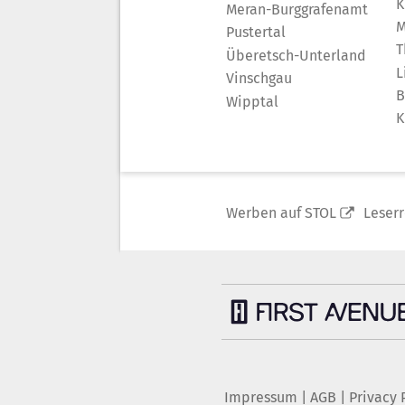
K
Meran-Burggrafenamt
M
Pustertal
T
Überetsch-Unterland
L
Vinschgau
B
Wipptal
K
Werben auf STOL
Leser
Impressum
|
AGB
|
Privacy 