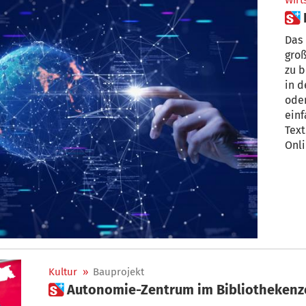
Wirt
Das 
groß
zu b
in d
oder
einf
Text
Onl
Kultur
»
Bauprojekt
 Autonomie-Zentrum im Bibliothekenz