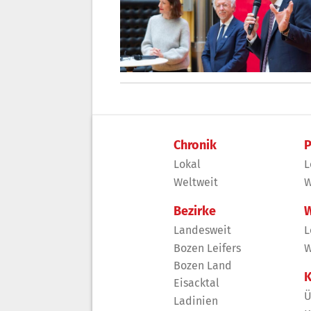
Chronik
P
Lokal
L
Weltweit
W
Bezirke
W
Landesweit
L
Bozen Leifers
W
Bozen Land
K
Eisacktal
Ü
Ladinien