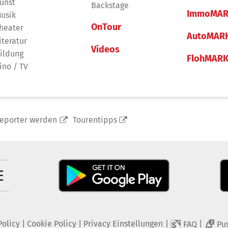
unst
Backstage
ImmoMAR
usik
OnTour
heater
AutoMAR
iteratur
Videos
ildung
FlohMAR
ino / TV
reporter werden
Tourentipps
Policy
|
Cookie Policy
|
Privacy Einstellungen
|
|
FAQ
Pu
2