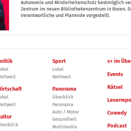
Autonomie und Minderheitenschutz bestmöglich verm
Zentrum im neuen Bibliothekenzentrum in Bozen. D
Verantwortliche und Planende vorgestellt.
olitik
Sport
s+ im Übe
okal
Lokal
Events
eltweit
Weltweit
Rätsel
irtschaft
Panorama
okal
Überblick
Leserrepo
eltweit
Panorama
Auto / Motor
Comedy
ultur
Gesundheit
berblick
Podcast
Multimedia