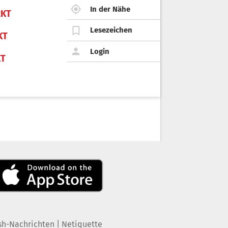
In der Nähe
KT
Lesezeichen
KT
Login
KT
|
sh-Nachrichten
Netiquette