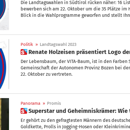
Die Landtagswahlen in Südtirol rücken näher: 16 Li
bewerben sich am 22. Oktober um die 35 Plätze im H
Blick in die Wahlprogramme geworfen und stellt Ihn
wertungsfrei vor, welche Vorschläge, Problemlösung
Parteien für die Zukunft unseres Landes haben. Heut
Politik
»
Landtagswahl 2023
 Renate Holzeisen präsentiert Logo de
Der Lebensbaum, der VITA-Baum, ist in den Farben Sü
Gemeinschaft der Autonomen Provinz Bozen bei d
22. Oktober zu vertreten.
Panorama
»
Promis
 Superstar und Geheimniskrämer: Wie 
Er gehört zu den gefragtesten Männern des deutschen Films, wenn es um Machos mit
Goldkette, Prolls in Jogging-Hosen oder Kleinkriminelle mit Ghetto-Slang geht: Elyas