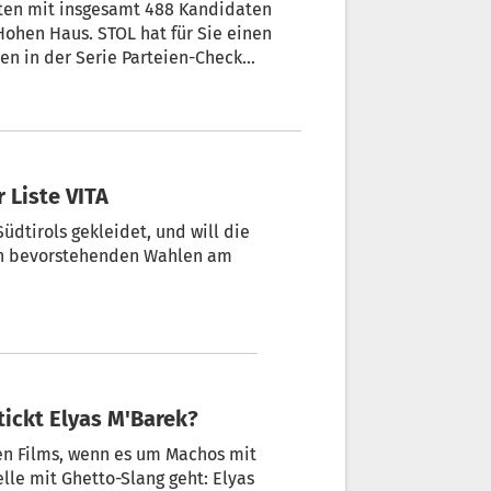
sten mit insgesamt 488 Kandidaten
ohen Haus. STOL hat für Sie einen
en in der Serie Parteien-Check
en und Visionen die einzelnen
e steht Vita im Fokus.
r Liste VITA
dtirols gekleidet, und will die
en bevorstehenden Wahlen am
tickt Elyas M'Barek?