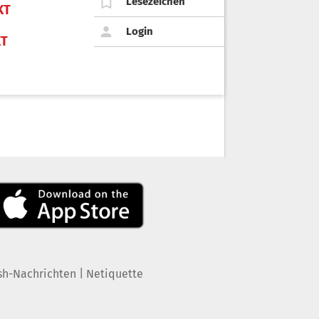
Lesezeichen
KT
Login
KT
|
sh-Nachrichten
Netiquette