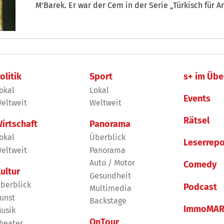
M'Barek. Er war der Cem in der Serie „Türkisch für Anfänger“. Und der
kleinkriminelle Aushilfslehrer Zeki Müller in den „F
Premieren sich Fans die Seele aus dem Leib kreisch
olitik
Sport
s+ im Übe
okal
Lokal
Events
eltweit
Weltweit
Rätsel
irtschaft
Panorama
okal
Überblick
Leserrepo
eltweit
Panorama
Auto / Motor
Comedy
ultur
Gesundheit
berblick
Podcast
Multimedia
unst
Backstage
ImmoMAR
usik
OnTour
heater