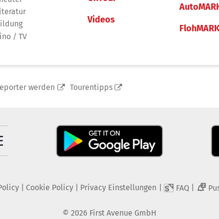
AutoMAR
iteratur
Videos
ildung
FlohMAR
ino / TV
reporter werden
Tourentipps
Policy
|
Cookie Policy
|
Privacy Einstellungen
|
|
FAQ
Pu
2
©
2026
First Avenue GmbH