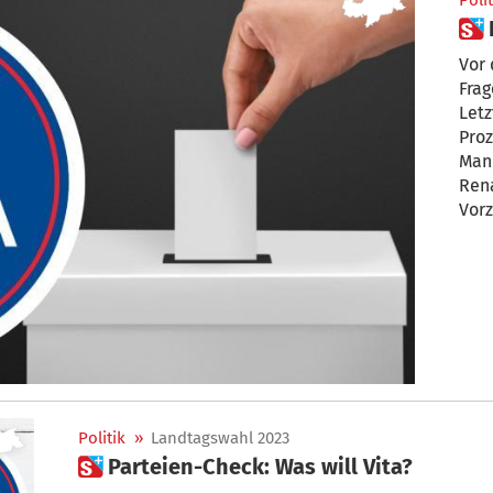
Polit
Vor 
Frag
Letz
Pro
Man
Rena
Vor
Politik
»
Landtagswahl 2023
 Parteien-Check: Was will Vita?