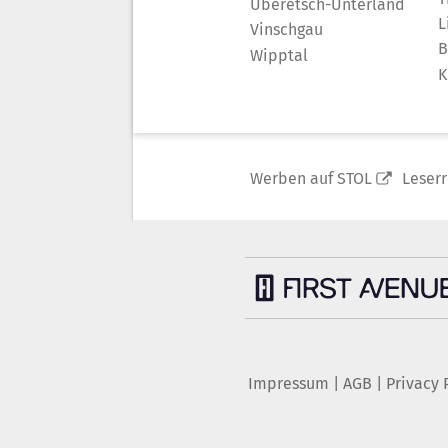
Überetsch-Unterland
L
Vinschgau
B
Wipptal
K
Werben auf STOL
Leser
Impressum
|
AGB
|
Privacy 