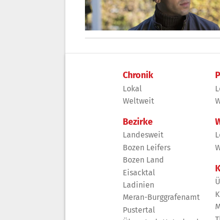
Chronik
P
Lokal
L
Weltweit
W
Bezirke
W
Landesweit
L
Bozen Leifers
W
Bozen Land
K
Eisacktal
Ü
Ladinien
K
Meran-Burggrafenamt
M
Pustertal
T