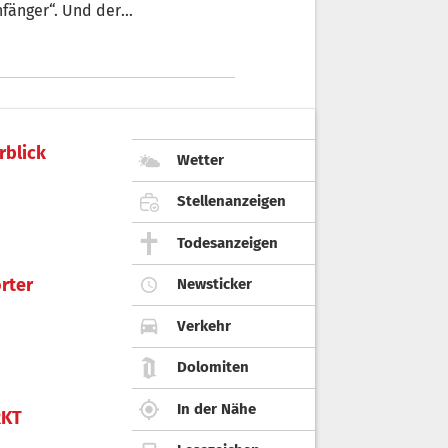
ack ju Göhte“-Filmen, bei deren
ten.
rblick
Wetter
Stellenanzeigen
Todesanzeigen
rter
Newsticker
Verkehr
Dolomiten
In der Nähe
KT