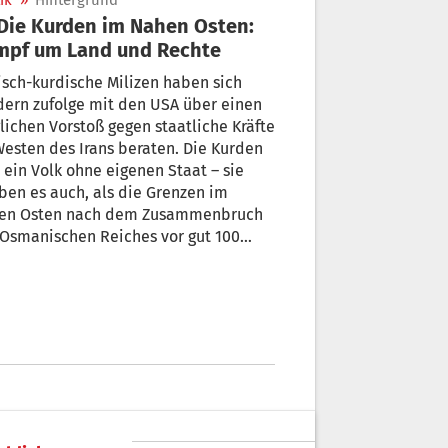
ik
»
Hintergrund
mpf um Land und Rechte
isch-kurdische Milizen haben sich
dern zufolge mit den USA über einen
ichen Vorstoß gegen staatliche Kräfte
esten des Irans beraten. Die Kurden
 ein Volk ohne eigenen Staat – sie
ben es auch, als die Grenzen im
en Osten nach dem Zusammenbruch
Osmanischen Reiches vor gut 100
en neu gezogen wurden. Hier ein
blick über die Geschichte und die
 der Kurden in den vier
ptsiedlungsgebieten.