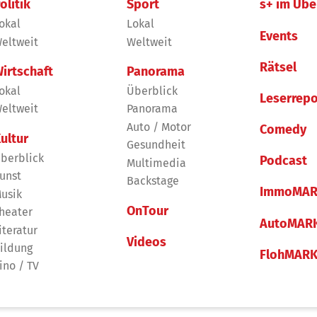
olitik
Sport
s+ im Übe
okal
Lokal
Events
eltweit
Weltweit
Rätsel
irtschaft
Panorama
okal
Überblick
Leserrepo
eltweit
Panorama
Auto / Motor
Comedy
ultur
Gesundheit
berblick
Podcast
Multimedia
unst
Backstage
ImmoMAR
usik
OnTour
heater
AutoMAR
iteratur
Videos
ildung
FlohMAR
ino / TV