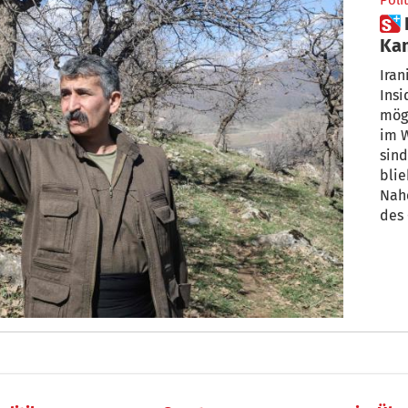
Polit
 Die Kurden im Nahen Osten:
Ka
Iran
Insi
mögl
im W
sind
blie
Nah
des 
Jahr
Über
Lage
Hau