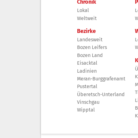
Chronik
P
Lokal
L
Weltweit
W
Bezirke
W
Landesweit
L
Bozen Leifers
W
Bozen Land
K
Eisacktal
Ü
Ladinien
K
Meran-Burggrafenamt
M
Pustertal
T
Überetsch-Unterland
L
Vinschgau
B
Wipptal
K