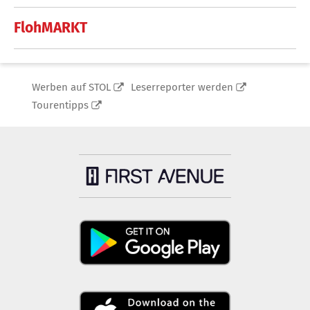
FlohMARKT
Werben auf STOL
Leserreporter werden
Tourentipps