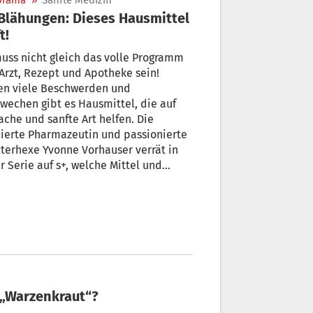
orama
»
Sanfte Medizin
t!
uss nicht gleich das volle Programm
Arzt, Rezept und Apotheke sein!
en viele Beschwerden und
echen gibt es Hausmittel, die auf
ache und sanfte Art helfen. Die
ierte Pharmazeutin und passionierte
terhexe Yvonne Vorhauser verrät in
r Serie auf s+, welche Mittel und
arate auch aus wissenschaftlicher
t bewährt sind und daher in der
apotheke stehen sollten.
e „Warzenkraut“?