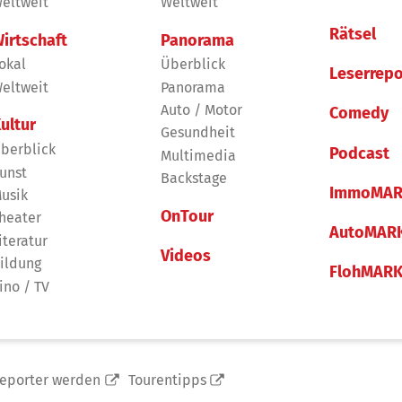
eltweit
Weltweit
Rätsel
irtschaft
Panorama
okal
Überblick
Leserrepo
eltweit
Panorama
Auto / Motor
Comedy
ultur
Gesundheit
berblick
Podcast
Multimedia
unst
Backstage
ImmoMAR
usik
OnTour
heater
AutoMAR
iteratur
Videos
ildung
FlohMAR
ino / TV
reporter werden
Tourentipps