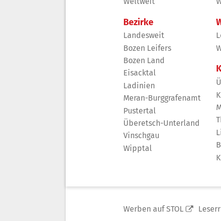
Weltweit
W
Bezirke
W
Landesweit
L
Bozen Leifers
W
Bozen Land
K
Eisacktal
Ü
Ladinien
K
Meran-Burggrafenamt
M
Pustertal
T
Überetsch-Unterland
L
Vinschgau
B
Wipptal
K
Werben auf STOL
Leser