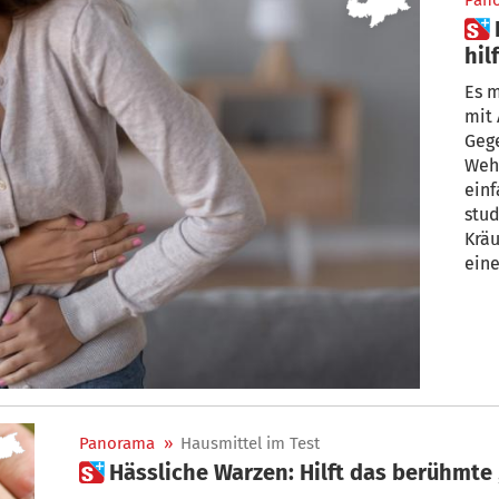
Pan
 Blähungen: Dieses Hausmittel
hilf
Es m
mit 
Geg
Wehw
einf
stud
Kräu
eine
Präp
Sich
Haus
Panorama
»
Hausmittel im Test
 Hässliche Warzen: Hilft das berühmt