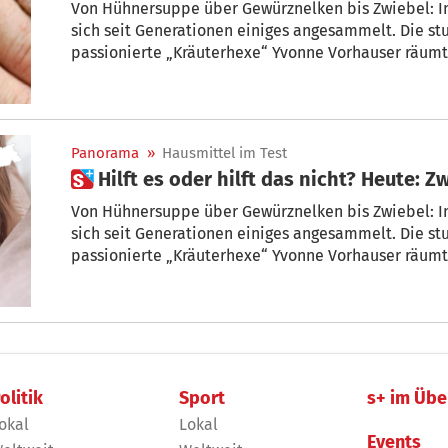
Von Hühnersuppe über Gewürznelken bis Zwiebel: I
sich seit Generationen einiges angesammelt. Die s
passionierte „Kräuterhexe“ Yvonne Vorhauser räumt i
Mittel und Präparate helfen und heilen, was muss r
Panorama
»
Hausmittel im Test
 Hilft es oder hilft das nicht? Heute: 
Von Hühnersuppe über Gewürznelken bis Zwiebel: I
sich seit Generationen einiges angesammelt. Die s
passionierte „Kräuterhexe“ Yvonne Vorhauser räumt i
Mittel und Präparate helfen und heilen, was muss r
olitik
Sport
s+ im Übe
okal
Lokal
Events