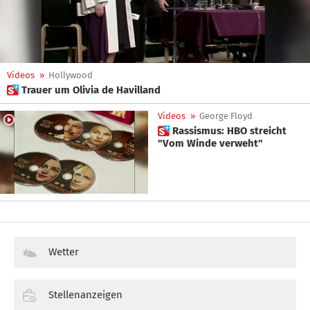
Videos
»
Hollywood
 Trauer um Olivia de Havilland
Videos
»
George Floyd
 Rassismus: HBO streicht
"Vom Winde verweht"
Wetter
Stellenanzeigen