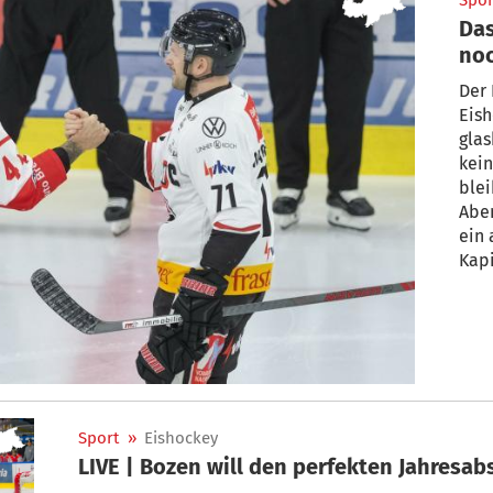
Spor
Das
noc
Der 
Eis
glasklare
kein
blei
Aben
ein
Kapi
ein 
Sport
»
Eishockey
LIVE | Bozen will den perfekten Jahresab