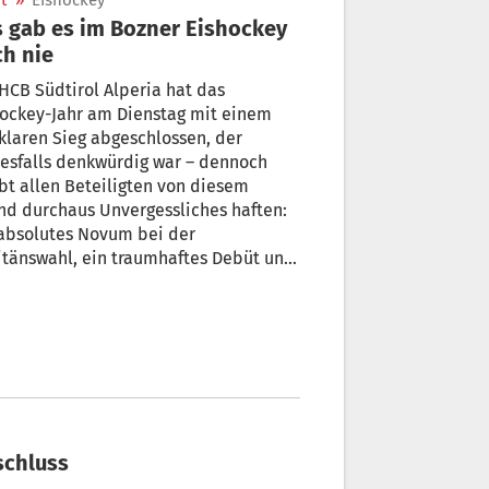
t
»
Eishockey
 gab es im Bozner Eishockey
h nie
HCB Südtirol Alperia hat das
hockey-Jahr am Dienstag mit einem
n Sieg abgeschlossen, der
esfalls denkwürdig war – dennoch
bt allen Beteiligten von diesem
d durchaus Unvergessliches haften:
 absolutes Novum bei der
tänswahl, ein traumhaftes Debüt und
besonderes Tor.
schluss