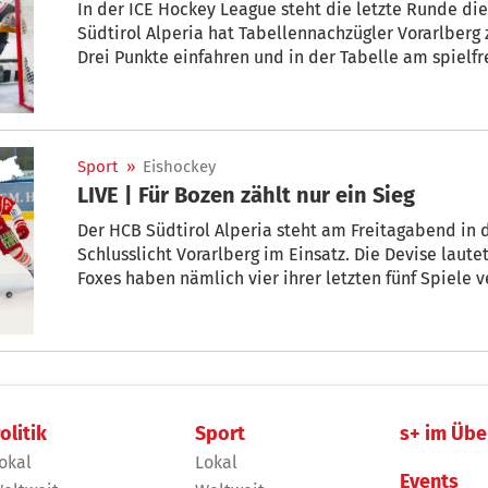
In der ICE Hockey League steht die letzte Runde di
Südtirol Alperia hat Tabellennachzügler Vorarlberg z
Drei Punkte einfahren und in der Tabelle am spielfr
vorbeiziehen.
Sport
»
Eishockey
LIVE | Für Bozen zählt nur ein Sieg
Der HCB Südtirol Alperia steht am Freitagabend in
Schlusslicht Vorarlberg im Einsatz. Die Devise laute
Foxes haben nämlich vier ihrer letzten fünf Spiele ve
Daten zum Duell gegen die Pioneers.
olitik
Sport
s+ im Übe
okal
Lokal
Events