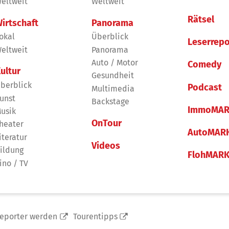
eltweit
Weltweit
Rätsel
irtschaft
Panorama
okal
Überblick
Leserrepo
eltweit
Panorama
Auto / Motor
Comedy
ultur
Gesundheit
berblick
Podcast
Multimedia
unst
Backstage
ImmoMAR
usik
OnTour
heater
AutoMAR
iteratur
Videos
ildung
FlohMAR
ino / TV
reporter werden
Tourentipps