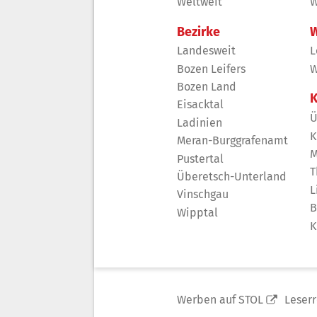
Weltweit
W
Bezirke
W
Landesweit
L
Bozen Leifers
W
Bozen Land
K
Eisacktal
Ü
Ladinien
K
Meran-Burggrafenamt
M
Pustertal
T
Überetsch-Unterland
L
Vinschgau
B
Wipptal
K
Werben auf STOL
Leser