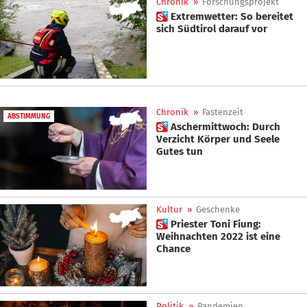
Chronik
»
Forschungsprojekt
 Extremwetter: So bereitet
sich Südtirol darauf vor
Chronik
»
Fastenzeit
ABSTIMMUNG
 Aschermittwoch: Durch
Verzicht Körper und Seele
Gutes tun
Kultur
»
Geschenke
 Priester Toni Fiung:
Weihnachten 2022 ist eine
Chance
Politik
»
Pandemien