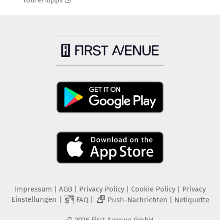
Tourentipps
Impressum
|
AGB
|
Privacy Policy
|
Cookie Policy
|
Privacy
Einstellungen
|
|
|
FAQ
Push-Nachrichten
Netiquette
2
©
2026
First Avenue GmbH