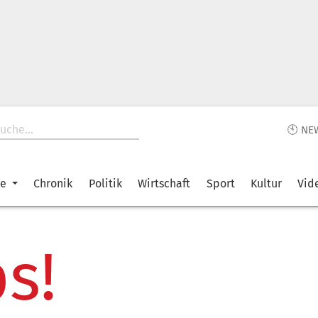
🕙 NE
ke
Chronik
Politik
Wirtschaft
Sport
Kultur
Vid
s!