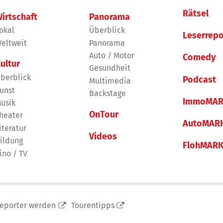
Rätsel
irtschaft
Panorama
okal
Überblick
Leserrepo
eltweit
Panorama
Auto / Motor
Comedy
ultur
Gesundheit
berblick
Podcast
Multimedia
unst
Backstage
ImmoMAR
usik
OnTour
heater
AutoMAR
iteratur
Videos
ildung
FlohMAR
ino / TV
reporter werden
Tourentipps