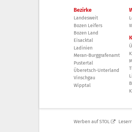
Bezirke
W
Landesweit
L
Bozen Leifers
W
Bozen Land
K
Eisacktal
Ü
Ladinien
K
Meran-Burggrafenamt
M
Pustertal
T
Überetsch-Unterland
L
Vinschgau
B
Wipptal
K
Werben auf STOL
Leser