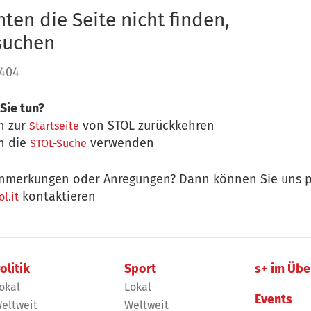
ten die Seite nicht finden,
 suchen
 404
Sie tun?
n zur
von STOL zurückkehren
Startseite
n die
verwenden
STOL-Suche
nmerkungen oder Anregungen? Dann können Sie uns p
kontaktieren
l.it
olitik
Sport
s+ im Übe
okal
Lokal
Events
eltweit
Weltweit