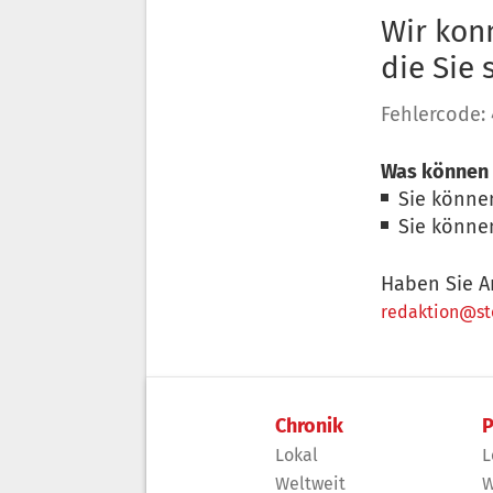
Wir konn
die Sie
Fehlercode:
Was können 
Sie könne
Sie könne
Haben Sie A
redaktion@sto
Chronik
P
Lokal
L
Weltweit
W