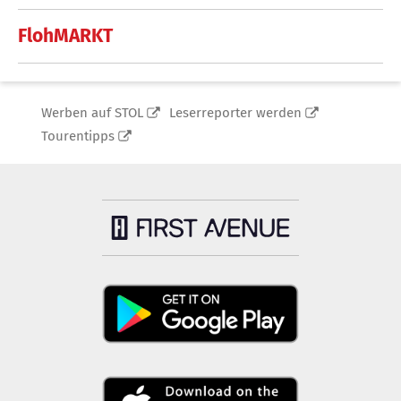
FlohMARKT
Werben auf STOL
Leserreporter werden
Tourentipps