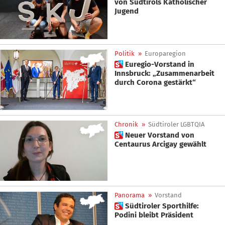
von Südtirols Katholischer
Jugend
Politik
»
Europaregion
 Euregio-Vorstand in
Innsbruck: „Zusammenarbeit
durch Corona gestärkt“
Chronik
»
Südtiroler LGBTQIA
 Neuer Vorstand von
Centaurus Arcigay gewählt
Panorama
»
Vorstand
 Südtiroler Sporthilfe:
Podini bleibt Präsident