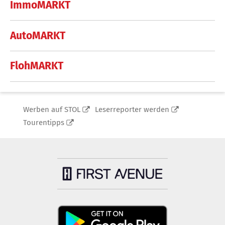
ImmoMARKT
AutoMARKT
FlohMARKT
Werben auf STOL
Leserreporter werden
Tourentipps