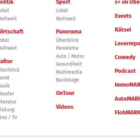
olitik
Sport
s+ im Übe
okal
Lokal
Events
eltweit
Weltweit
Rätsel
irtschaft
Panorama
okal
Überblick
Leserrepo
eltweit
Panorama
Auto / Motor
Comedy
ultur
Gesundheit
berblick
Podcast
Multimedia
unst
Backstage
ImmoMAR
usik
OnTour
heater
AutoMAR
iteratur
Videos
ildung
FlohMAR
ino / TV