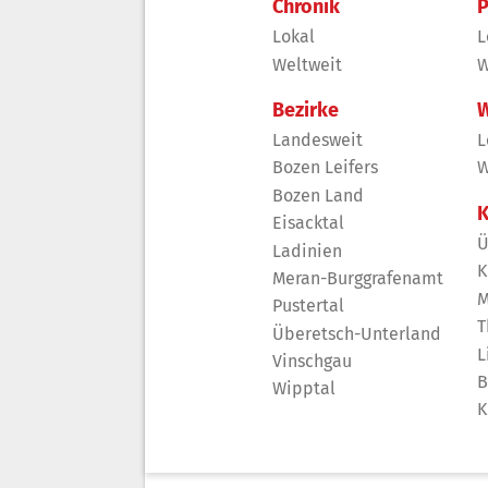
Chronik
P
Lokal
L
Weltweit
W
Bezirke
W
Landesweit
L
Bozen Leifers
W
Bozen Land
K
Eisacktal
Ü
Ladinien
K
Meran-Burggrafenamt
M
Pustertal
T
Überetsch-Unterland
L
Vinschgau
B
Wipptal
K