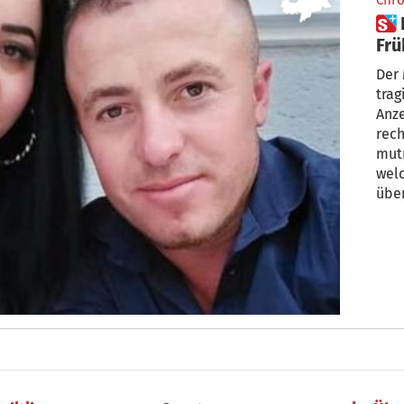
Chro
 Frauenmord von Bozen:
Frü
sch
Der
trag
Anze
rech
mutm
welc
übe