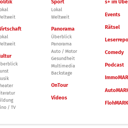
olitik
Sport
s+ im Übe
okal
Lokal
Events
eltweit
Weltweit
Rätsel
irtschaft
Panorama
okal
Überblick
Leserrepo
eltweit
Panorama
Auto / Motor
Comedy
ultur
Gesundheit
berblick
Podcast
Multimedia
unst
Backstage
ImmoMAR
usik
OnTour
heater
AutoMAR
iteratur
Videos
ildung
FlohMAR
ino / TV