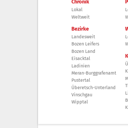
Chronik
P
Lokal
L
Weltweit
W
Bezirke
W
Landesweit
L
Bozen Leifers
W
Bozen Land
K
Eisacktal
Ü
Ladinien
K
Meran-Burggrafenamt
M
Pustertal
T
Überetsch-Unterland
L
Vinschgau
B
Wipptal
K