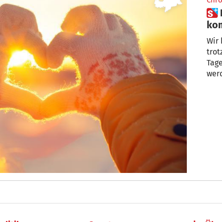
Chro
 Darum wird es in den
ko
un
Wir 
tro
Tage
werd