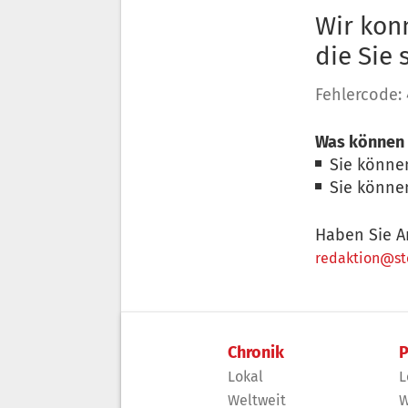
Wir konn
die Sie
Fehlercode:
Was können 
Sie könne
Sie könne
Haben Sie A
redaktion@sto
Chronik
P
Lokal
L
Weltweit
W