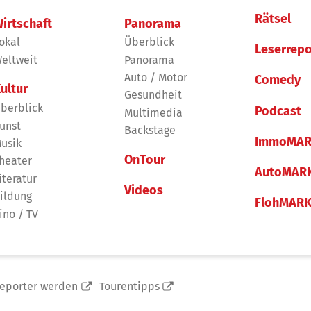
Rätsel
irtschaft
Panorama
okal
Überblick
Leserrepo
eltweit
Panorama
Auto / Motor
Comedy
ultur
Gesundheit
berblick
Podcast
Multimedia
unst
Backstage
ImmoMAR
usik
OnTour
heater
AutoMAR
iteratur
Videos
ildung
FlohMAR
ino / TV
reporter werden
Tourentipps