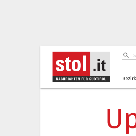
Bezir
Up