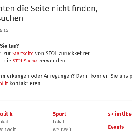
ten die Seite nicht finden,
 suchen
 404
Sie tun?
n zur
von STOL zurückkehren
Startseite
n die
verwenden
STOL-Suche
nmerkungen oder Anregungen? Dann können Sie uns p
kontaktieren
l.it
olitik
Sport
s+ im Übe
okal
Lokal
Events
eltweit
Weltweit