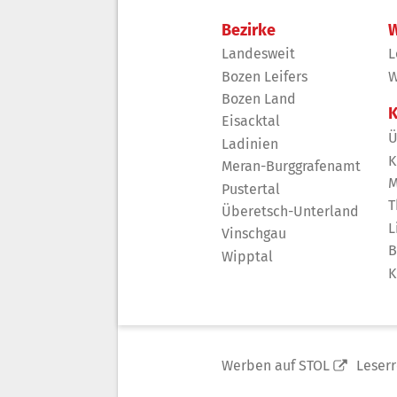
Bezirke
W
Landesweit
L
Bozen Leifers
W
Bozen Land
K
Eisacktal
Ü
Ladinien
K
Meran-Burggrafenamt
M
Pustertal
T
Überetsch-Unterland
L
Vinschgau
B
Wipptal
K
Werben auf STOL
Leser