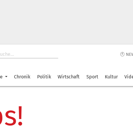
🕙 NE
ke
Chronik
Politik
Wirtschaft
Sport
Kultur
Vid
s!