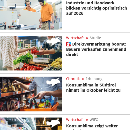
Industrie und Handwerk
blicken vorsichtig optimistisch
auf 2026
Wirtschaft
»
Studie
 Direktvermarktung boomt:
Bauern verkaufen zunehmend
direkt
Chronik
»
Erhebung
Konsumklima in Südtirol
nimmt im Oktober leicht zu
Wirtschaft
»
WIFO
Konsumklima zeigt weiter