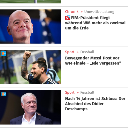
Chronik
»
Umweltbelastung
 FIFA-Präsident fliegt
während WM mehr als zweimal
um die Erde
Sport
»
Fussball
Bewegender Messi-Post vor
WM-Finale – „Nie vergessen“
Sport
»
Fussball
Nach 14 Jahren ist Schluss: Der
Abschied des Didier
Deschamps