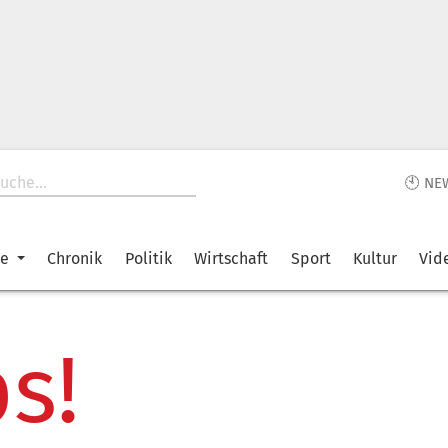
🕙 NE
ke
Chronik
Politik
Wirtschaft
Sport
Kultur
Vid
s!