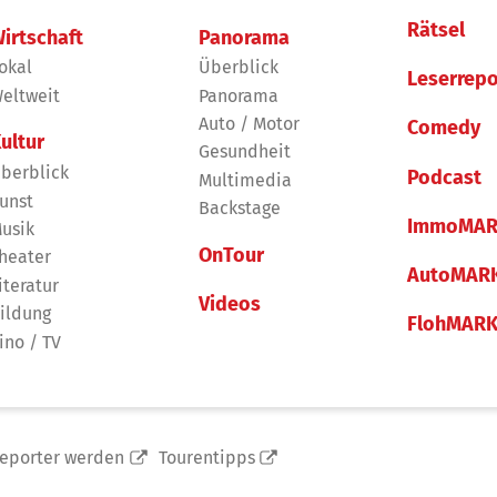
Rätsel
irtschaft
Panorama
okal
Überblick
Leserrepo
eltweit
Panorama
Auto / Motor
Comedy
ultur
Gesundheit
berblick
Podcast
Multimedia
unst
Backstage
ImmoMAR
usik
OnTour
heater
AutoMAR
iteratur
Videos
ildung
FlohMAR
ino / TV
reporter werden
Tourentipps