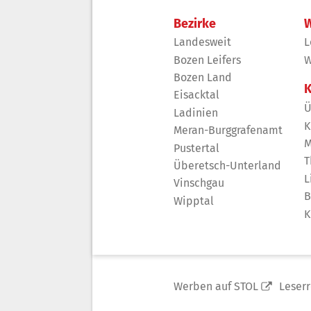
Bezirke
W
Landesweit
L
Bozen Leifers
W
Bozen Land
K
Eisacktal
Ü
Ladinien
K
Meran-Burggrafenamt
M
Pustertal
T
Überetsch-Unterland
L
Vinschgau
B
Wipptal
K
Werben auf STOL
Leser