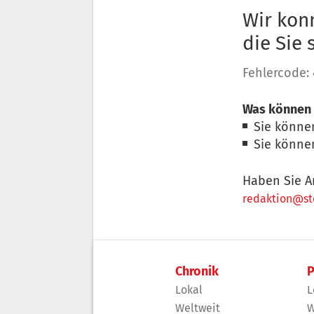
Wir konn
die Sie
Fehlercode:
Was können 
Sie könne
Sie könne
Haben Sie A
redaktion@sto
Chronik
P
Lokal
L
Weltweit
W