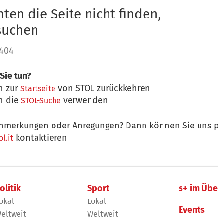
ten die Seite nicht finden,
 suchen
 404
Sie tun?
n zur
von STOL zurückkehren
Startseite
n die
verwenden
STOL-Suche
nmerkungen oder Anregungen? Dann können Sie uns p
kontaktieren
l.it
olitik
Sport
s+ im Übe
okal
Lokal
Events
eltweit
Weltweit