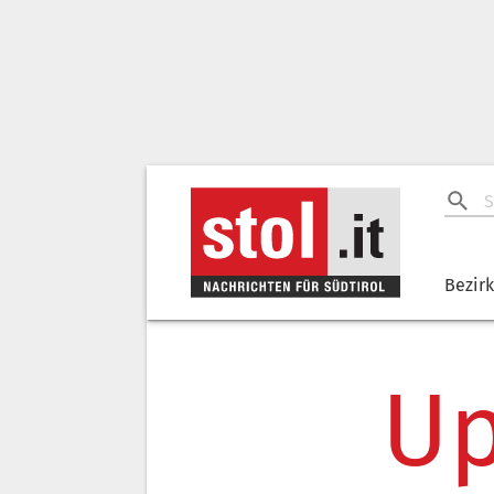
Bezir
Up