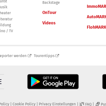
unst
Backstage
ImmoMAR
usik
OnTour
heater
AutoMAR
iteratur
Videos
ildung
FlohMAR
ino / TV
reporter werden
Tourentipps
Policy
|
Cookie Policy
|
Privacy Einstellungen
|
|
FAQ
Pu
2