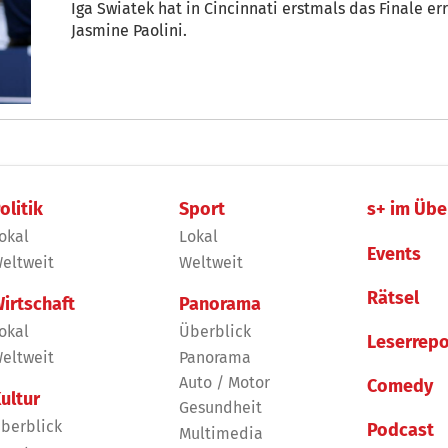
Iga Swiatek hat in Cincinnati erstmals das Finale errei
Jasmine Paolini.
olitik
Sport
s+ im Übe
okal
Lokal
Events
eltweit
Weltweit
Rätsel
irtschaft
Panorama
okal
Überblick
Leserrepo
eltweit
Panorama
Auto / Motor
Comedy
ultur
Gesundheit
berblick
Podcast
Multimedia