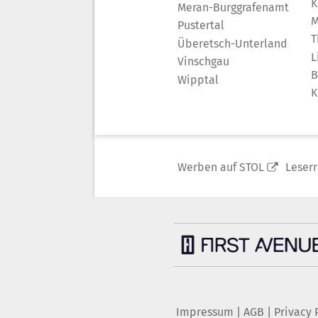
K
Meran-Burggrafenamt
M
Pustertal
T
Überetsch-Unterland
L
Vinschgau
B
Wipptal
K
Werben auf STOL
Leser
Impressum
|
AGB
|
Privacy 