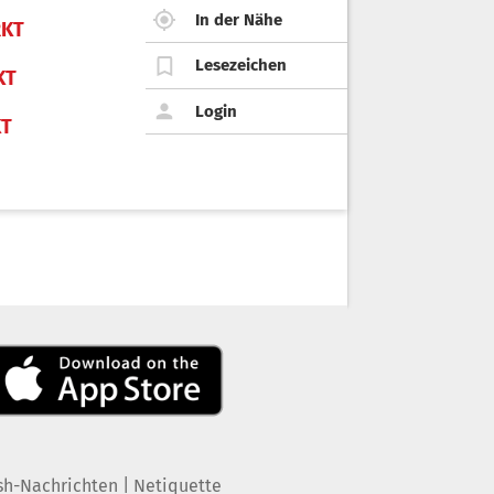
In der Nähe
KT
Lesezeichen
KT
Login
KT
|
sh-Nachrichten
Netiquette