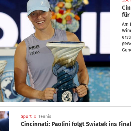
Spor
Cin
für
Am E
Wim
erst
gew
Gene
Sport
»
Tennis
Cincinnati: Paolini folgt Swiatek ins Fina