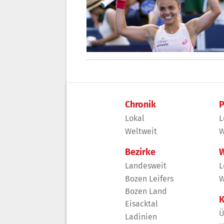
Chronik
P
Lokal
L
Weltweit
W
Bezirke
W
Landesweit
L
Bozen Leifers
W
Bozen Land
K
Eisacktal
Ü
Ladinien