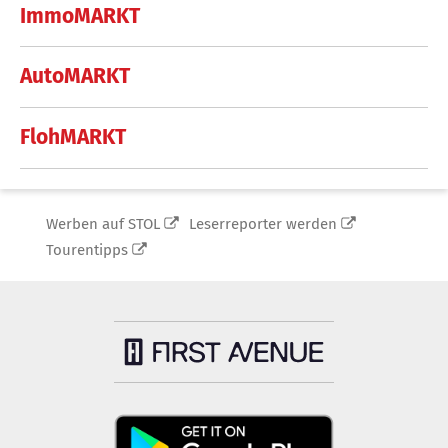
ImmoMARKT
AutoMARKT
FlohMARKT
Werben auf STOL
Leserreporter werden
Tourentipps