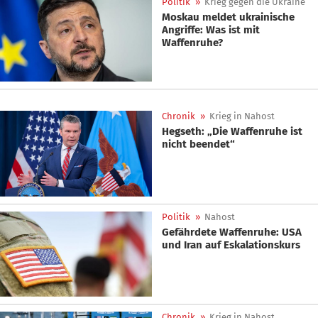
Politik
»
Krieg gegen die Ukraine
Moskau meldet ukrainische
Angriffe: Was ist mit
Waffenruhe?
Chronik
»
Krieg in Nahost
Hegseth: „Die Waffenruhe ist
nicht beendet“
Politik
»
Nahost
Gefährdete Waffenruhe: USA
und Iran auf Eskalationskurs
Chronik
»
Krieg in Nahost