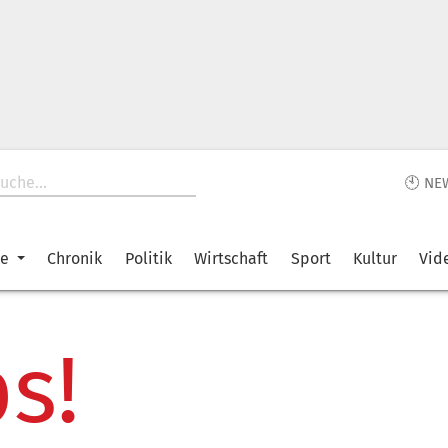
🕙 NE
ke
Chronik
Politik
Wirtschaft
Sport
Kultur
Vid
s!