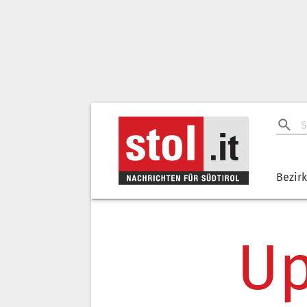
Bezir
Up