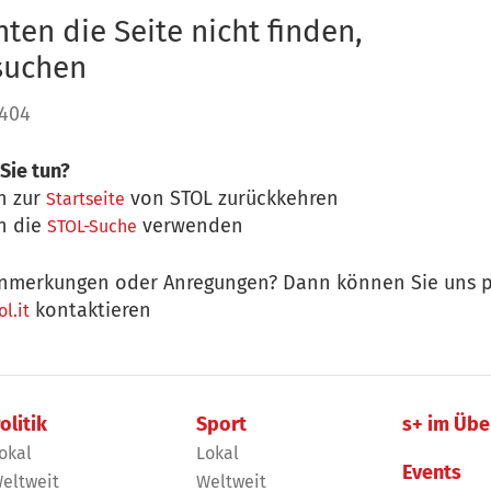
ten die Seite nicht finden,
 suchen
 404
Sie tun?
n zur
von STOL zurückkehren
Startseite
n die
verwenden
STOL-Suche
nmerkungen oder Anregungen? Dann können Sie uns p
kontaktieren
l.it
olitik
Sport
s+ im Übe
okal
Lokal
Events
eltweit
Weltweit