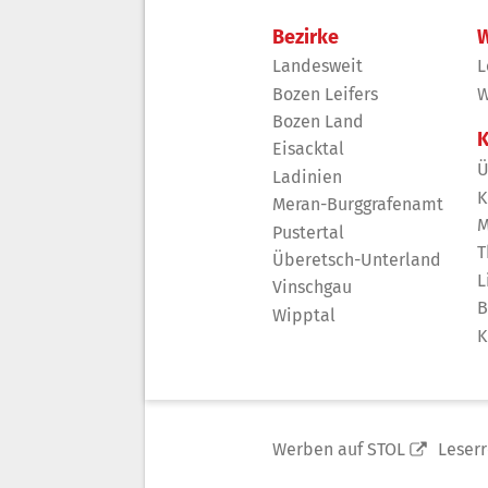
Bezirke
W
Landesweit
L
Bozen Leifers
W
Bozen Land
K
Eisacktal
Ü
Ladinien
K
Meran-Burggrafenamt
M
Pustertal
T
Überetsch-Unterland
L
Vinschgau
B
Wipptal
K
Werben auf STOL
Leser