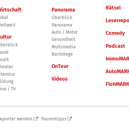
Rätsel
irtschaft
Panorama
okal
Überblick
Leserrepo
eltweit
Panorama
Auto / Motor
Comedy
ultur
Gesundheit
berblick
Podcast
Multimedia
unst
Backstage
ImmoMAR
usik
OnTour
heater
AutoMAR
iteratur
Videos
ildung
FlohMAR
ino / TV
reporter werden
Tourentipps