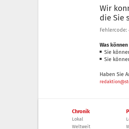
Wir konn
die Sie
Fehlercode:
Was können 
Sie könne
Sie könne
Haben Sie A
redaktion@sto
Chronik
P
Lokal
L
Weltweit
W