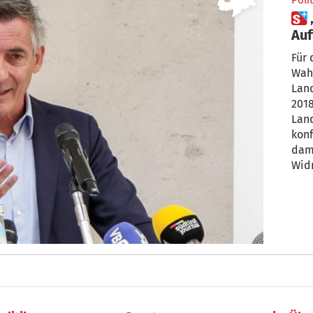
Polit
 „SVP-Wahlkampfteam von
Auftrag an an
ge
Für 
Wah
Lan
2018
Land
konf
dam
Wid
Leit
Knol
Antw
Opp
Kom
Wah
habe