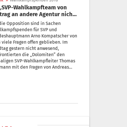
ik
»
Wahlkampfspenden 2018
dere Agentur nichts
wusst“
die Opposition sind in Sachen
lkampfspenden für SVP und
deshauptmann Arno Kompatscher von
 viele Fragen offen geblieben. Im
tag gestern nicht anwesend,
rontierten die „Dolomiten“ den
aligen SVP-Wahlkampfleiter Thomas
mann mit den Fragen von Andreas
er Reber (Freiheitliche) und Sven
l (Süd-Tiroler Freiheit). Und die
orten scheinen die These der
osition zu untermauern, dass
patscher 2018 das
lkampfspesenlimit überschritten
n dürfte.