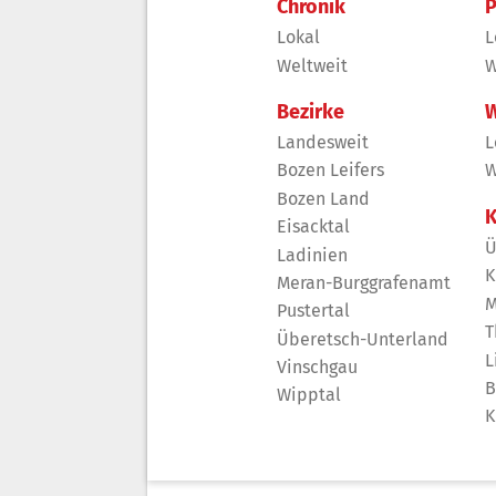
Chronik
P
Lokal
L
Weltweit
W
Bezirke
W
Landesweit
L
Bozen Leifers
W
Bozen Land
K
Eisacktal
Ü
Ladinien
K
Meran-Burggrafenamt
M
Pustertal
T
Überetsch-Unterland
L
Vinschgau
B
Wipptal
K