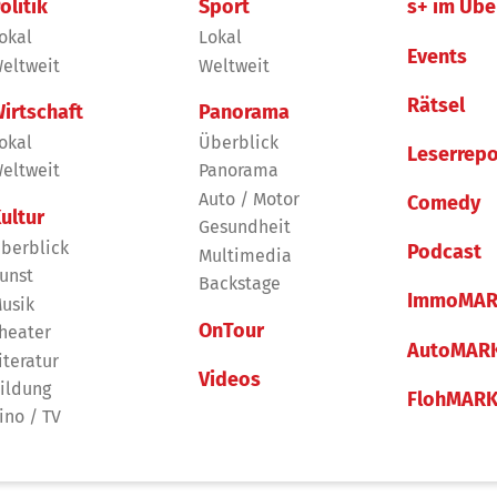
olitik
Sport
s+ im Übe
okal
Lokal
Events
eltweit
Weltweit
Rätsel
irtschaft
Panorama
okal
Überblick
Leserrepo
eltweit
Panorama
Auto / Motor
Comedy
ultur
Gesundheit
berblick
Podcast
Multimedia
unst
Backstage
ImmoMAR
usik
OnTour
heater
AutoMAR
iteratur
Videos
ildung
FlohMAR
ino / TV