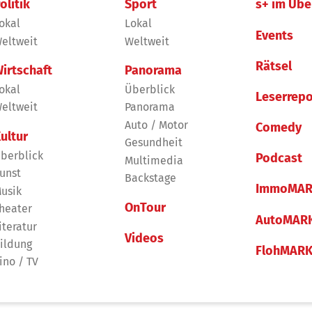
olitik
Sport
s+ im Übe
okal
Lokal
Events
eltweit
Weltweit
Rätsel
irtschaft
Panorama
okal
Überblick
Leserrepo
eltweit
Panorama
Auto / Motor
Comedy
ultur
Gesundheit
berblick
Podcast
Multimedia
unst
Backstage
ImmoMAR
usik
OnTour
heater
AutoMAR
iteratur
Videos
ildung
FlohMAR
ino / TV