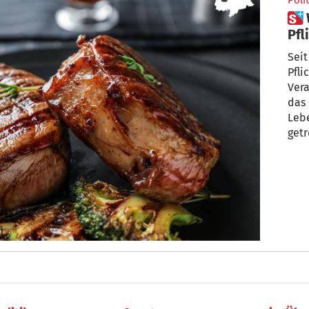
Polit
 Wahrheit am Teller ist jetzt
Pfl
Seit
Pflicht: 90 Tage
Verab
das Gesetz zur
Lebe
getr