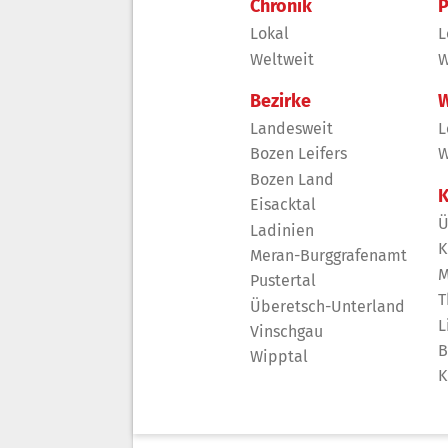
Chronik
P
Lokal
L
Weltweit
W
Bezirke
W
Landesweit
L
Bozen Leifers
W
Bozen Land
K
Eisacktal
Ü
Ladinien
K
Meran-Burggrafenamt
M
Pustertal
T
Überetsch-Unterland
L
Vinschgau
B
Wipptal
K