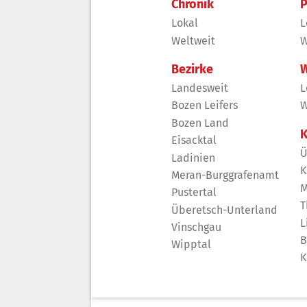
Chronik
P
Lokal
L
Weltweit
W
Bezirke
W
Landesweit
L
Bozen Leifers
W
Bozen Land
K
Eisacktal
Ü
Ladinien
K
Meran-Burggrafenamt
M
Pustertal
T
Überetsch-Unterland
L
Vinschgau
B
Wipptal
K