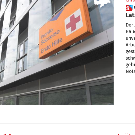
Chro
 Verletzter Waldarbeiter aus
Lat
der
Der 
Baue
unve
Arb
gest
schw
gebr
Not
über
sich
enth