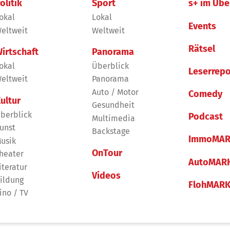
olitik
Sport
s+ im Übe
okal
Lokal
Events
eltweit
Weltweit
Rätsel
irtschaft
Panorama
okal
Überblick
Leserrepo
eltweit
Panorama
Auto / Motor
Comedy
ultur
Gesundheit
berblick
Podcast
Multimedia
unst
Backstage
ImmoMAR
usik
OnTour
heater
AutoMAR
iteratur
Videos
ildung
FlohMAR
ino / TV