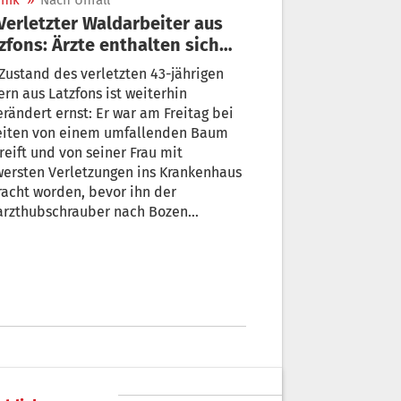
nik
»
Nach Unfall
zfons: Ärzte enthalten sich
 Prognose
Zustand des verletzten 43-jährigen
rn aus Latzfons ist weiterhin
rändert ernst: Er war am Freitag bei
eiten von einem umfallenden Baum
reift und von seiner Frau mit
ersten Verletzungen ins Krankenhaus
acht worden, bevor ihn der
arzthubschrauber nach Bozen
stellen konnte. Seither befindet er
 in der Intensivstation. Die Ärzte
alten sich der Prognose.