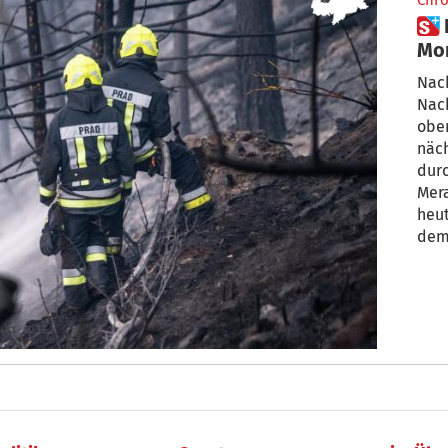
Chro
 Nachlöscharbeiten am
Mon
bri
Nach
Nac
ober
näc
dur
Mera
heut
dem
Land
den 
beso