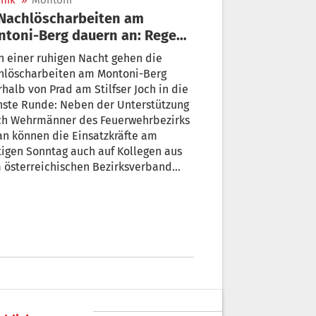
nik
»
Montoni
toni-Berg dauern an: Regen
ngt Erleichterung
 einer ruhigen Nacht gehen die
hlöscharbeiten am Montoni-Berg
halb von Prad am Stilfser Joch in die
hste Runde: Neben der Unterstützung
ch Wehrmänner des Feuerwehrbezirks
n können die Einsatzkräfte am
igen Sonntag auch auf Kollegen aus
 österreichischen Bezirksverband
eck zählen. Eine weitere Karte spielt
Einsatzkräften am heutigen Sonntag
nders in die Hände: Es regnet.