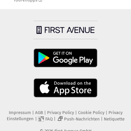
Tourentipps
Impressum
|
AGB
|
Privacy Policy
|
Cookie Policy
|
Privacy
Einstellungen
|
|
|
FAQ
Push-Nachrichten
Netiquette
2
©
2026
First Avenue GmbH