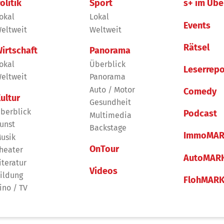
olitik
Sport
s+ im Übe
okal
Lokal
Events
eltweit
Weltweit
Rätsel
irtschaft
Panorama
okal
Überblick
Leserrepo
eltweit
Panorama
Auto / Motor
Comedy
ultur
Gesundheit
berblick
Podcast
Multimedia
unst
Backstage
ImmoMAR
usik
OnTour
heater
AutoMAR
iteratur
Videos
ildung
FlohMAR
ino / TV