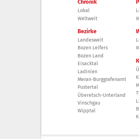
Chronik
P
Lokal
L
Weltweit
W
Bezirke
W
Landesweit
L
Bozen Leifers
W
Bozen Land
K
Eisacktal
Ü
Ladinien
K
Meran-Burggrafenamt
M
Pustertal
T
Überetsch-Unterland
L
Vinschgau
B
Wipptal
K