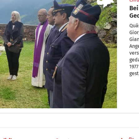
Chro
Bei
Ged
Ga
Quäs
Gior
Gian
Ange
vers
ged
1977
gest