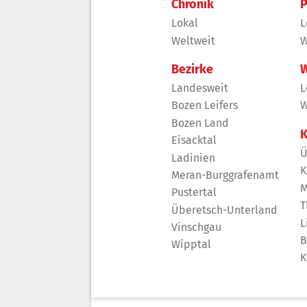
Chronik
P
Lokal
L
Weltweit
W
Bezirke
W
Landesweit
L
Bozen Leifers
W
Bozen Land
K
Eisacktal
Ü
Ladinien
K
Meran-Burggrafenamt
M
Pustertal
T
Überetsch-Unterland
L
Vinschgau
B
Wipptal
K