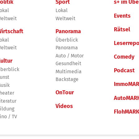
olitik
Sport
s+ im Übe
okal
Lokal
Events
eltweit
Weltweit
Rätsel
irtschaft
Panorama
okal
Überblick
Leserrepo
eltweit
Panorama
Auto / Motor
Comedy
ultur
Gesundheit
berblick
Podcast
Multimedia
unst
Backstage
ImmoMAR
usik
OnTour
heater
AutoMAR
iteratur
Videos
ildung
FlohMAR
ino / TV