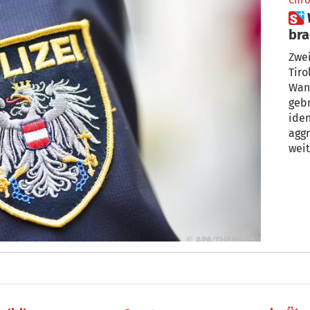
Chro
 Wucherer-Wanderhändler
bra
Eur
Zwe
Tiro
Wan
gebr
iden
aggr
weit