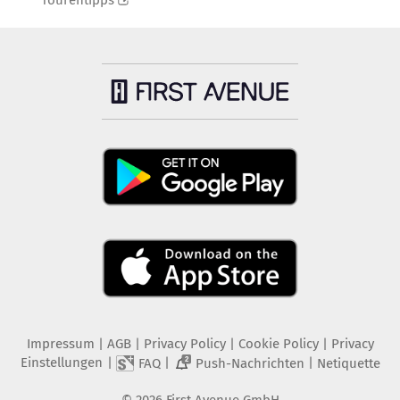
Tourentipps
Impressum
|
AGB
|
Privacy Policy
|
Cookie Policy
|
Privacy
Einstellungen
|
|
|
FAQ
Push-Nachrichten
Netiquette
2
©
2026
First Avenue GmbH