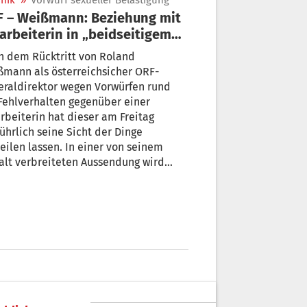
nik
»
Vorwurf sexueller Belästigung
 – Weißmann: Beziehung mit
arbeiterin in „beidseitigem
eresse“
h dem Rücktritt von Roland
mann als österreichsicher ORF-
eraldirektor wegen Vorwürfen rund
Fehlverhalten gegenüber einer
rbeiterin hat dieser am Freitag
ührlich seine Sicht der Dinge
eilen lassen. In einer von seinem
lt verbreiteten Aussendung wird
nt, dass die Beziehung zu der Frau „in
seitigem Interesse“ gewesen sei.