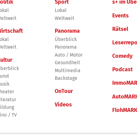
olitik
Sport
s+ im Übe
okal
Lokal
Events
eltweit
Weltweit
Rätsel
irtschaft
Panorama
okal
Überblick
Leserrepo
eltweit
Panorama
Auto / Motor
Comedy
ultur
Gesundheit
berblick
Podcast
Multimedia
unst
Backstage
ImmoMAR
usik
OnTour
heater
AutoMAR
iteratur
Videos
ildung
FlohMAR
ino / TV