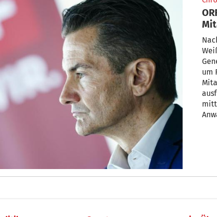
Chro
ORF
Mit
Int
Nac
Weiß
Gen
um 
Mita
ausf
mitt
Anwa
beto
beid