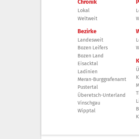
Chronik
P
Lokal
L
Weltweit
W
Bezirke
W
Landesweit
L
Bozen Leifers
W
Bozen Land
K
Eisacktal
Ü
Ladinien
K
Meran-Burggrafenamt
M
Pustertal
T
Überetsch-Unterland
L
Vinschgau
B
Wipptal
K