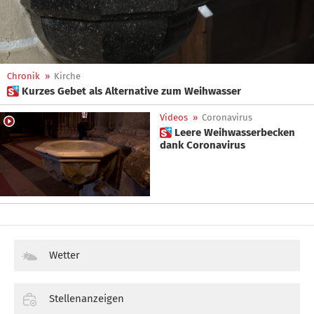
Chronik
»
Kirche
 Kurzes Gebet als Alternative zum Weihwasser
Videos
»
Coronavirus
 Leere Weihwasserbecken
dank Coronavirus
Wetter
Stellenanzeigen