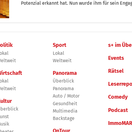
Potenzial erkannt hat. Nun wurde ihm für sein Enga
Weinkultur vom Konsortium Südtirol Wein verliehen
olitik
Sport
s+ im Übe
okal
Lokal
Events
eltweit
Weltweit
Rätsel
irtschaft
Panorama
okal
Überblick
Leserrepo
eltweit
Panorama
Auto / Motor
Comedy
ultur
Gesundheit
berblick
Podcast
Multimedia
unst
Backstage
ImmoMAR
usik
OnTour
heater