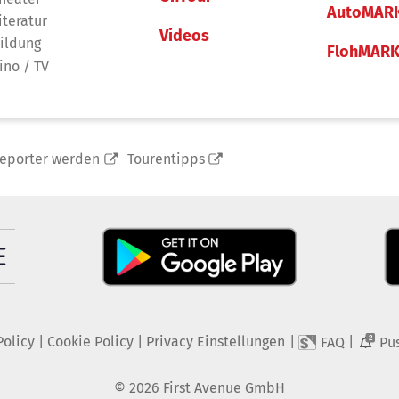
AutoMAR
iteratur
Videos
ildung
FlohMAR
ino / TV
reporter werden
Tourentipps
Policy
|
Cookie Policy
|
Privacy Einstellungen
|
|
FAQ
Pu
2
©
2026
First Avenue GmbH