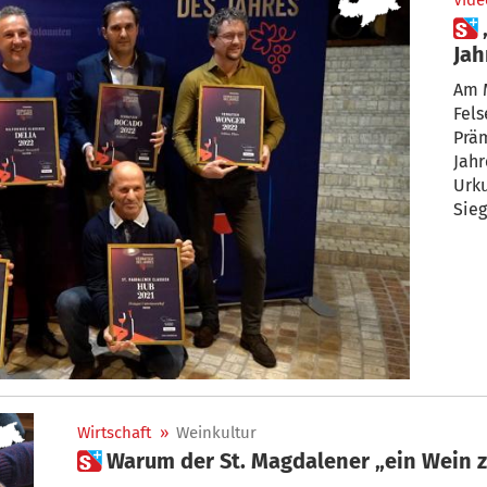
Vide
 „Dolomiten Vernatsch des
Jah
Sie
Am 
Fels
Prä
Jahr
Urk
Sieg
Wirtschaft
»
Weinkultur
 Warum der St. Magdalener „ein Wein 