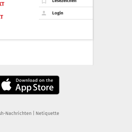
Lesezeichen
KT
Login
KT
|
sh-Nachrichten
Netiquette