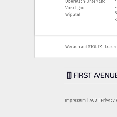
Überetsch-Unterland
L
Vinschgau
B
Wipptal
K
Werben auf STOL
Leser
Impressum
|
AGB
|
Privacy 