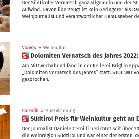
Der Südtiroler Vernatsch ganz allgemein und der S
Aufwind. Davon überzeugt ist kein Geringerer als Dan
Weinjournalist und verantwortlicher Herausgeber de
Weinführers „Doctor Wine“. + von Herbert Taschler
Videos
»
Weinkultur
 Dolomiten Vernatsch des Jahres 2022:
Am Mittwochabend fand in der Kellerei Brigl in Ep
„Dolomiten Vernatsch des Jahres“ statt. STOL war vo
gesprochen.
Chronik
»
Auszeichnung
 Südtirol Preis für Weinkultur geht an 
Der Journalist Daniele Cernilli berichtet seit über 
die Weinregion Südtirol und war einer der ersten, 