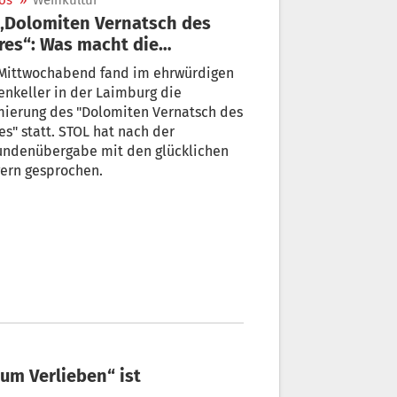
os
»
Weinkultur
res“: Was macht die
gerweine aus
Mittwochabend fand im ehrwürdigen
enkeller in der Laimburg die
mierung des "Dolomiten Vernatsch des
es" statt. STOL hat nach der
undenübergabe mit den glücklichen
ern gesprochen.
zum Verlieben“ ist