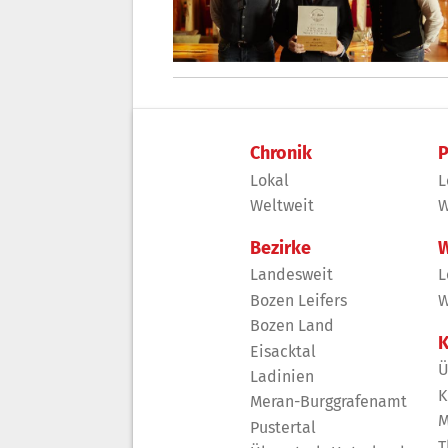
Chronik
P
Lokal
L
Weltweit
W
Bezirke
W
Landesweit
L
Bozen Leifers
W
Bozen Land
K
Eisacktal
Ü
Ladinien
K
Meran-Burggrafenamt
M
Pustertal
T