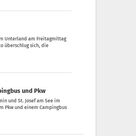
tzt wurde glücklicherweise
em Unterland am Freitagmittag
to überschlug sich, die
mpingbus und Pkw
min und St. Josef am See im