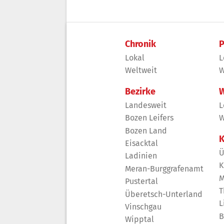
Chronik
P
Lokal
L
Weltweit
W
Bezirke
W
Landesweit
L
Bozen Leifers
W
Bozen Land
K
Eisacktal
Ü
Ladinien
K
Meran-Burggrafenamt
M
Pustertal
T
Überetsch-Unterland
L
Vinschgau
B
Wipptal