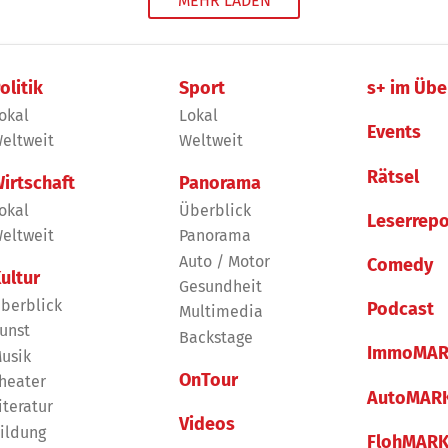
MEHR LADEN
olitik
Sport
s+ im Übe
okal
Lokal
Events
eltweit
Weltweit
Rätsel
irtschaft
Panorama
okal
Überblick
Leserrepo
eltweit
Panorama
Auto / Motor
Comedy
ultur
Gesundheit
berblick
Podcast
Multimedia
unst
Backstage
ImmoMAR
usik
OnTour
heater
AutoMAR
iteratur
Videos
ildung
FlohMAR