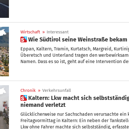
Wirtschaft
»
Interessant
 Wie Südtirol seine Weinstraße bekam
Eppan, Kaltern, Tramin, Kurtatsch, Margreid, Kurtinig und Salurn: D
Überetsch und Unterland tragen den werbewirksamen Zusatz „an der Weinstraße“ im
Namen. Dass es so ist, geht auf eine Intervention des damaligen SVP-Politikers Sepp Mayr
zurück.
Chronik
»
Verkehrsunfall
 Kaltern: Lkw macht sich selbstständig – Schilder umgefahren,
niemand verletzt
Glücklicherweise nur Sachschaden verursachte ein 
Freitagvormittag in Kaltern: Ein neben der Tankstell
Lkw ohne Fahrer machte sich selbstständig, erfasst