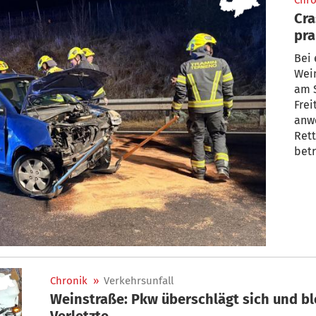
Chro
Cra
pra
We
Bei 
Wein
am 
Frei
anwe
Rett
betr
Chronik
»
Verkehrsunfall
Weinstraße: Pkw überschlägt sich und ble
Verletzte