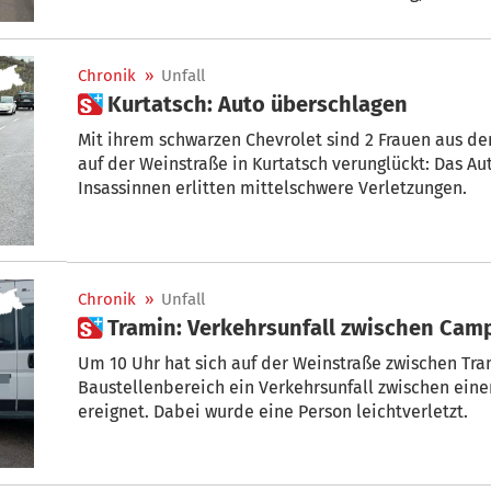
prallte gegen eine Grünwand am Straßenrand. Verle
niemand.
Chronik
»
Unfall
 Kurtatsch: Auto überschlagen
Mit ihrem schwarzen Chevrolet sind 2 Frauen aus d
auf der Weinstraße in Kurtatsch verunglückt: Das Au
Insassinnen erlitten mittelschwere Verletzungen.
Chronik
»
Unfall
 Tramin: Verkehrsunfall zwischen Ca
Um 10 Uhr hat sich auf der Weinstraße zwischen Tra
Baustellenbereich ein Verkehrsunfall zwischen einem Pkw und einem Campingbus
ereignet. Dabei wurde eine Person leichtverletzt.