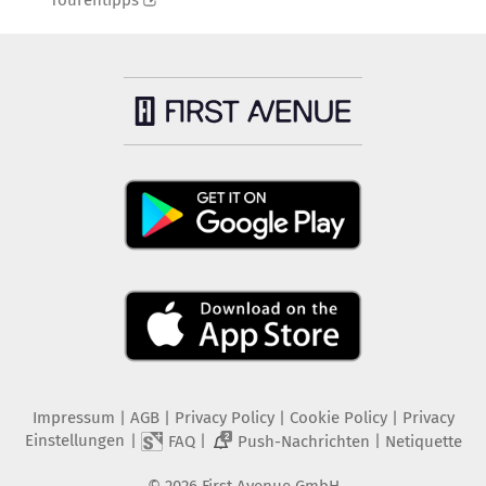
Tourentipps
Impressum
|
AGB
|
Privacy Policy
|
Cookie Policy
|
Privacy
Einstellungen
|
|
|
FAQ
Push-Nachrichten
Netiquette
2
©
2026
First Avenue GmbH