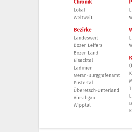
Chronik
P
Lokal
L
Weltweit
W
Bezirke
W
Landesweit
L
Bozen Leifers
W
Bozen Land
K
Eisacktal
Ü
Ladinien
K
Meran-Burggrafenamt
M
Pustertal
T
Überetsch-Unterland
L
Vinschgau
B
Wipptal
K