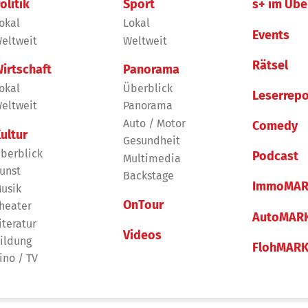
olitik
Sport
s+ im Übe
okal
Lokal
Events
eltweit
Weltweit
Rätsel
irtschaft
Panorama
okal
Überblick
Leserrepo
eltweit
Panorama
Auto / Motor
Comedy
ultur
Gesundheit
berblick
Podcast
Multimedia
unst
Backstage
ImmoMAR
usik
OnTour
heater
AutoMAR
iteratur
Videos
ildung
FlohMAR
ino / TV