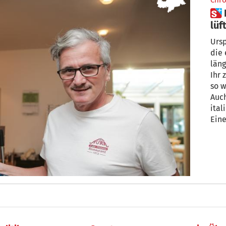
Chro
 Pizzabäcker Stefan Lechner
lüf
Kul
Ursp
die 
läng
Ihr 
so w
Auch
ital
Eine
Kuns
Stefa
das
Deli