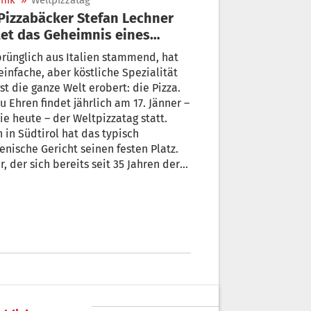
nik
»
Weltpizzatag
tet das Geheimnis eines
tgerichts
rünglich aus Italien stammend, hat
einfache, aber köstliche Spezialität
st die ganze Welt erobert: die Pizza.
zu Ehren findet jährlich am 17. Jänner –
ie heute – der Weltpizzatag statt.
 in Südtirol hat das typisch
ienische Gericht seinen festen Platz.
r, der sich bereits seit 35 Jahren der
t des Pizzabackens widmet, ist
n Lechner aus Auer. Für uns lüftet er
 Geheimnis der geschmackvollen
katesse.