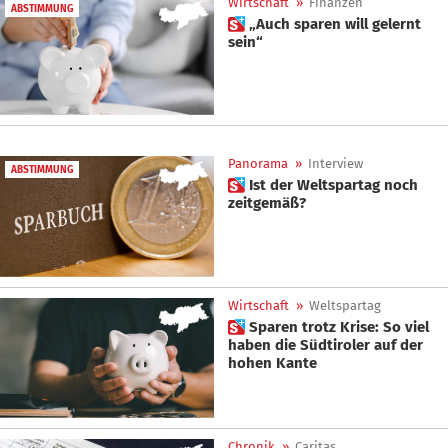
Wirtschaft
»
Finanzen
ABSTIMMUNG
 „Auch sparen will gelernt
sein“
Panorama
»
Interview
ABSTIMMUNG
 Ist der Weltspartag noch
zeitgemäß?
Wirtschaft
»
Weltspartag
 Sparen trotz Krise: So viel
haben die Südtiroler auf der
hohen Kante
Chronik
»
Caritas