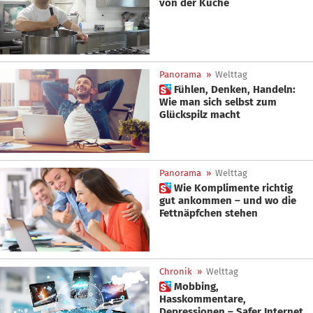
von der Küche
Panorama
»
Welttag
 Fühlen, Denken, Handeln:
Wie man sich selbst zum
Glückspilz macht
Panorama
»
Welttag
 Wie Komplimente richtig
gut ankommen – und wo die
Fettnäpfchen stehen
Chronik
»
Welttag
 Mobbing,
Hasskommentare,
Depressionen – Safer Internet