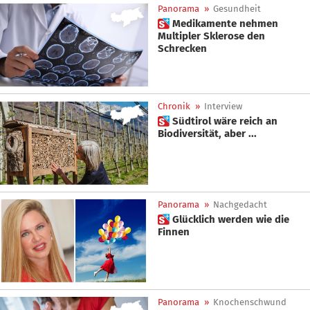
Panorama
»
Gesundheit
 Medikamente nehmen
Multipler Sklerose den
Schrecken
Chronik
»
Interview
 Südtirol wäre reich an
Biodiversität, aber ...
Panorama
»
Nachgedacht
 Glücklich werden wie die
Finnen
Panorama
»
Knochenschwund