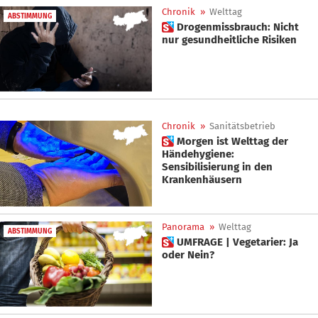
Chronik
»
Welttag
ABSTIMMUNG
 Drogenmissbrauch: Nicht
nur gesundheitliche Risiken
Chronik
»
Sanitätsbetrieb
 Morgen ist Welttag der
Händehygiene:
Sensibilisierung in den
Krankenhäusern
Panorama
»
Welttag
ABSTIMMUNG
 UMFRAGE | Vegetarier: Ja
oder Nein?