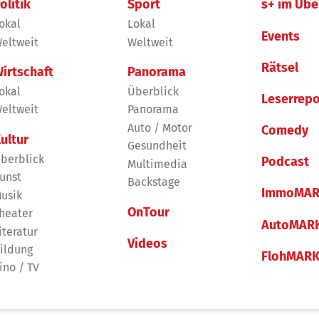
olitik
Sport
s+ im Übe
okal
Lokal
Events
eltweit
Weltweit
Rätsel
irtschaft
Panorama
okal
Überblick
Leserrepo
eltweit
Panorama
Auto / Motor
Comedy
ultur
Gesundheit
berblick
Podcast
Multimedia
unst
Backstage
ImmoMAR
usik
OnTour
heater
AutoMAR
iteratur
Videos
ildung
FlohMAR
ino / TV