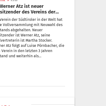
nik
»
KVW
sitzender des Vereins der
Südtiroler in der Welt
Verein der Südtiroler in der Welt hat
ne Vollversammlung mit Neuwahl des
stands abgehalten. Neuer
itzender ist Werner Atz, seine
lvertreterin ist Martha Stocker.
er Atz folgt auf Luise Pörnbacher, die
Verein in den letzten 3 Jahren
tand und weiterhin als
tandsmitglied für die Belange der
iroler in der Welt tätig sein will.