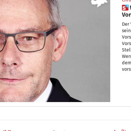
Chro
 Werner Atz ist neuer
Vor
Der 
sei
Vor
Vors
Stel
Wern
dem 
vors
Vors
Südt