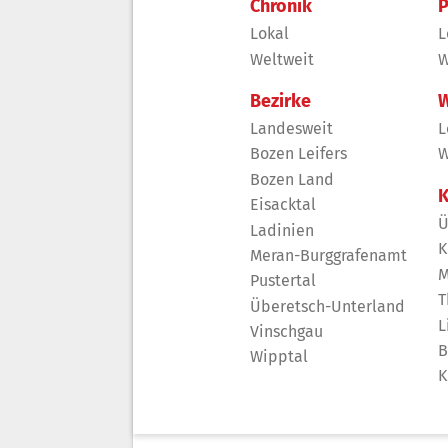
Chronik
P
Lokal
L
Weltweit
W
Bezirke
W
Landesweit
L
Bozen Leifers
W
Bozen Land
K
Eisacktal
Ü
Ladinien
K
Meran-Burggrafenamt
M
Pustertal
T
Überetsch-Unterland
L
Vinschgau
B
Wipptal
K