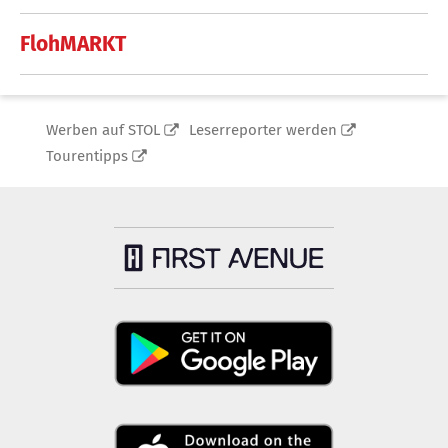
FlohMARKT
Werben auf STOL
Leserreporter werden
Tourentipps