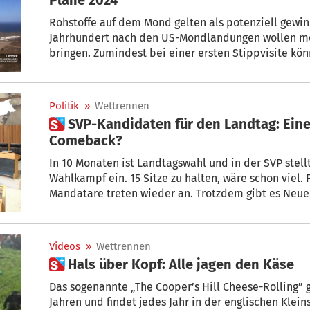
Rohstoffe auf dem Mond gelten als potenziell gewin
Jahrhundert nach den US-Mondlandungen wollen m
bringen. Zumindest bei einer ersten Stippvisite kö
Nase vorn haben.
Politik
»
Wettrennen
 SVP-Kandidaten für den Landtag: Eine Überraschung und ein
Comeback?
In 10 Monaten ist Landtagswahl und in der SVP stellt man sich auf einen harten
Wahlkampf ein. 15 Sitze zu halten, wäre schon viel. Fast alle amtierenden
Mandatare treten wieder an. Trotzdem gibt es Neue,
liebäugeln – eine Überraschung und ein spannende
Videos
»
Wettrennen
 Hals über Kopf: Alle jagen den Käse
Das sogenannte „The Cooper’s Hill Cheese-Rolling” gi
Jahren und findet jedes Jahr in der englischen Klein