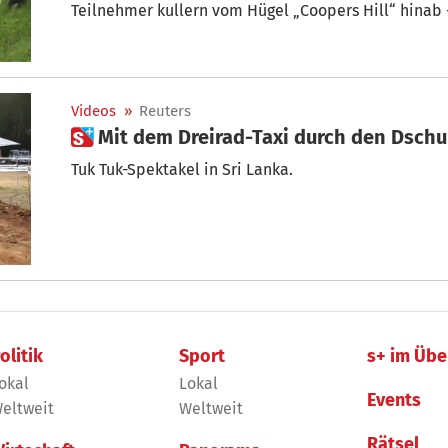
Teilnehmer kullern vom Hügel „Coopers Hill“ hinab
Käserad dicht auf den Fersen. Obwohl jeder weiß, w
kann, nahmen auch dieses Jahr wieder ungefähr 100 
Videos
»
Reuters
 Mit dem Dreirad-Taxi durch den Dsch
Tuk Tuk-Spektakel in Sri Lanka.
olitik
Sport
s+ im Übe
okal
Lokal
Events
eltweit
Weltweit
Rätsel