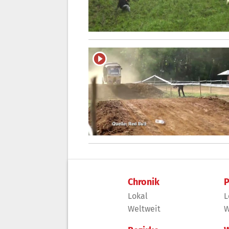
Chronik
P
Lokal
L
Weltweit
W