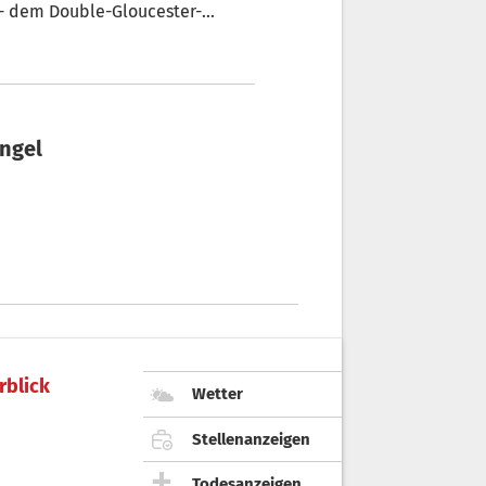
 - dem Double-Gloucester-
ie gefährlich das Rennen enden
Personen teil.
ungel
rblick
Wetter
Stellenanzeigen
Todesanzeigen