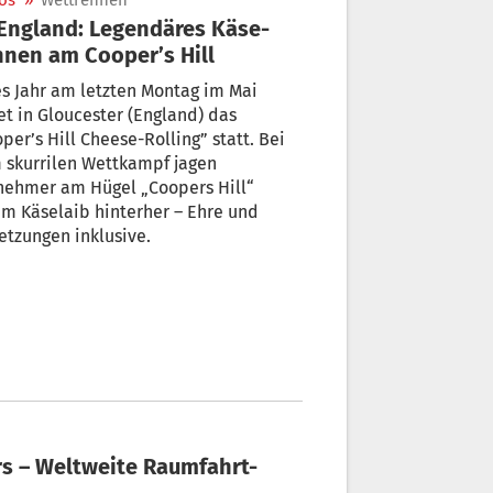
os
»
Wettrennen
nen am Cooper’s Hill
s Jahr am letzten Montag im Mai
et in Gloucester (England) das
per’s Hill Cheese-Rolling” statt. Bei
 skurrilen Wettkampf jagen
nehmer am Hügel „Coopers Hill“
m Käselaib hinterher – Ehre und
etzungen inklusive.