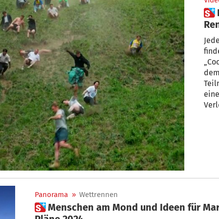
Vide
 England: Legendäres Käse-
Ren
Jede
find
„Coo
dem
Teil
eine
Verl
Panorama
»
Wettrennen
 Menschen am Mond und Ideen für Mars – Weltweite Raumfahrt-
Pläne 2024