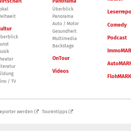
irtschaft
Panorama
okal
Überblick
Leserrepo
eltweit
Panorama
Auto / Motor
Comedy
ultur
Gesundheit
berblick
Podcast
Multimedia
unst
Backstage
ImmoMAR
usik
OnTour
heater
AutoMAR
iteratur
Videos
ildung
FlohMAR
ino / TV
reporter werden
Tourentipps