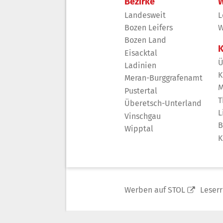
Bezirke
W
Landesweit
L
Bozen Leifers
W
Bozen Land
K
Eisacktal
Ü
Ladinien
K
Meran-Burggrafenamt
M
Pustertal
T
Überetsch-Unterland
L
Vinschgau
B
Wipptal
K
Werben auf STOL
Leser