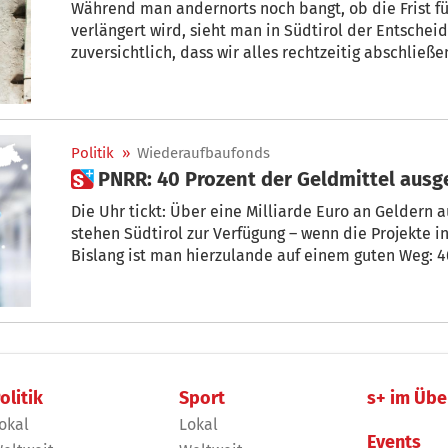
Während man andernorts noch bangt, ob die Frist f
verlängert wird, sieht man in Südtirol der Entschei
zuversichtlich, dass wir alles rechtzeitig abschließe
beteuert Martha Gärber, Direktorin der Landesabte
Politik
»
Wiederaufbaufonds
 PNRR: 40 Prozent der Geldmittel aus
Die Uhr tickt: Über eine Milliarde Euro an Geldern aus dem Wiederaufbauf
stehen Südtirol zur Verfügung – wenn die Projekte i
Bislang ist man hierzulande auf einem guten Weg: 40 Prozent der Geldmittel aus dem
PNRR-Topf hat man bis vorigen Dezember in Anspruch geno
der Stiftung „OpenPolis“.
olitik
Sport
s+ im Übe
okal
Lokal
Events