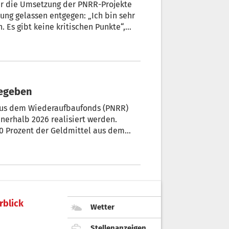
ür die Umsetzung der PNRR-Projekte
dung gelassen entgegen: „Ich bin sehr
n. Es gibt keine kritischen Punkte“,
ilung Europa.
gegeben
onds (PNRR)
nnerhalb 2026 realisiert werden.
mmen, so eine Berechnung
rblick
Wetter
Stellenanzeigen