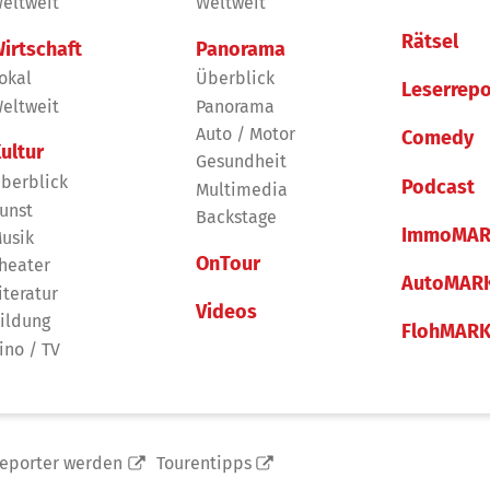
eltweit
Weltweit
Rätsel
irtschaft
Panorama
okal
Überblick
Leserrepo
eltweit
Panorama
Auto / Motor
Comedy
ultur
Gesundheit
berblick
Podcast
Multimedia
unst
Backstage
ImmoMAR
usik
OnTour
heater
AutoMAR
iteratur
Videos
ildung
FlohMAR
ino / TV
reporter werden
Tourentipps