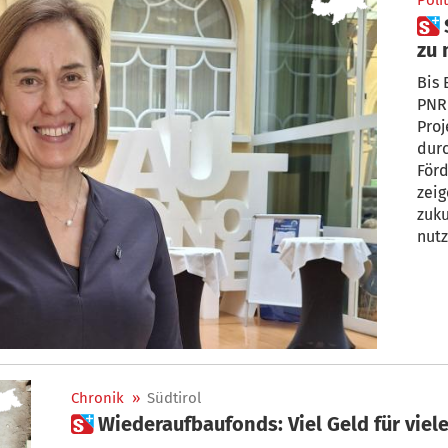
Polit
 Südtirol hat PNRR-Fördertopf
zu 
Bis 
PNR
Proj
dur
Förd
zeig
zuku
nutz
Chronik
»
Südtirol
 Wiederaufbaufonds: Viel Geld für viele