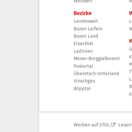
Weltweit
W
Bezirke
W
Landesweit
L
Bozen Leifers
W
Bozen Land
K
Eisacktal
Ü
Ladinien
K
Meran-Burggrafenamt
M
Pustertal
T
Überetsch-Unterland
L
Vinschgau
B
Wipptal
K
Werben auf STOL
Leser