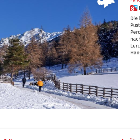
Pan
Die 
Pust
Perc
nach
Lerc
Han