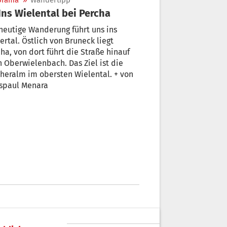
orama
»
Wandertipp
 Ins Wielental bei Percha
heutige Wanderung führt uns ins
ertal. Östlich von Bruneck liegt
ha, von dort führt die Straße hinauf
 Oberwielenbach. Das Ziel ist die
heralm im obersten Wielental. + von
spaul Menara