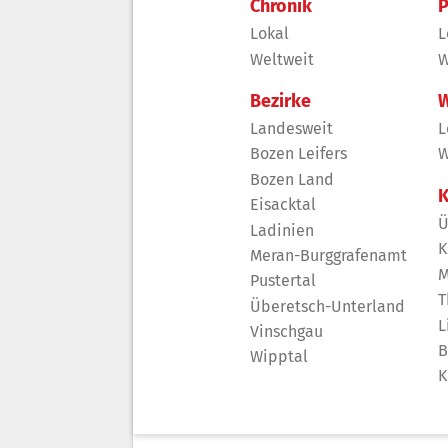
Chronik
P
Lokal
L
Weltweit
W
Bezirke
W
Landesweit
L
Bozen Leifers
W
Bozen Land
K
Eisacktal
Ü
Ladinien
K
Meran-Burggrafenamt
M
Pustertal
T
Überetsch-Unterland
L
Vinschgau
B
Wipptal
K