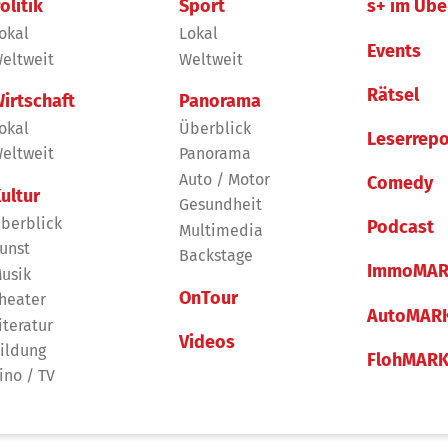
olitik
Sport
s+ im Übe
okal
Lokal
Events
eltweit
Weltweit
Rätsel
irtschaft
Panorama
okal
Überblick
Leserrepo
eltweit
Panorama
Auto / Motor
Comedy
ultur
Gesundheit
berblick
Podcast
Multimedia
unst
Backstage
ImmoMAR
usik
OnTour
heater
AutoMAR
iteratur
Videos
ildung
FlohMAR
ino / TV