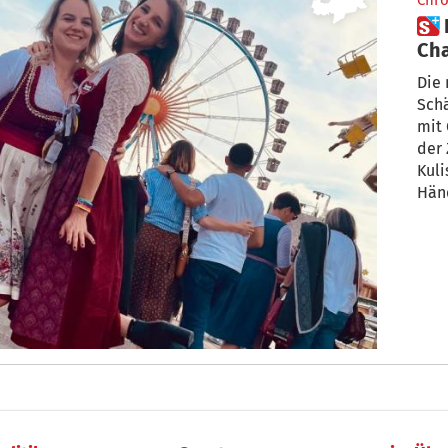
Chro
 Käferzelt: Zwischen Kaviar,
Die 
Sch
mit
der 
Kuli
Hän