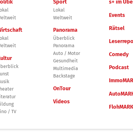
olitik
Sport
s+ im Übe
okal
Lokal
Events
eltweit
Weltweit
Rätsel
irtschaft
Panorama
okal
Überblick
Leserrepo
eltweit
Panorama
Auto / Motor
Comedy
ultur
Gesundheit
berblick
Podcast
Multimedia
unst
Backstage
ImmoMAR
usik
OnTour
heater
AutoMAR
iteratur
Videos
ildung
FlohMAR
ino / TV