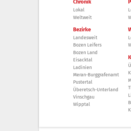
Chronik
P
Lokal
L
Weltweit
W
Bezirke
W
Landesweit
L
Bozen Leifers
W
Bozen Land
K
Eisacktal
Ü
Ladinien
K
Meran-Burggrafenamt
M
Pustertal
T
Überetsch-Unterland
L
Vinschgau
B
Wipptal
K