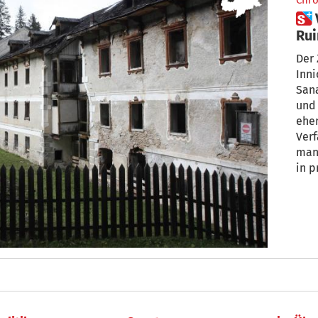
Chro
 Vom einstigen Grandhotel zur
Ru
Der 
Inni
Sana
und 
ehe
Verf
man 
in p
sin