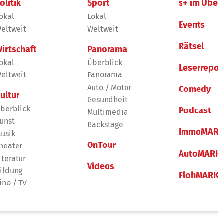
olitik
Sport
s+ im Übe
okal
Lokal
Events
eltweit
Weltweit
Rätsel
irtschaft
Panorama
okal
Überblick
Leserrepo
eltweit
Panorama
Auto / Motor
Comedy
ultur
Gesundheit
berblick
Podcast
Multimedia
unst
Backstage
ImmoMAR
usik
OnTour
heater
AutoMAR
iteratur
Videos
ildung
FlohMAR
ino / TV