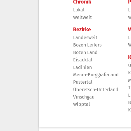
Chronik
P
Lokal
L
Weltweit
W
Bezirke
W
Landesweit
L
Bozen Leifers
W
Bozen Land
K
Eisacktal
Ü
Ladinien
K
Meran-Burggrafenamt
M
Pustertal
T
Überetsch-Unterland
L
Vinschgau
B
Wipptal
K