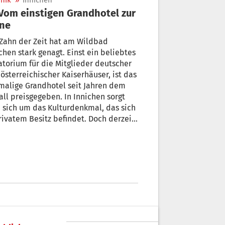
nik
»
Innichen
ine
Zahn der Zeit hat am Wildbad
chen stark genagt. Einst ein beliebtes
torium für die Mitglieder deutscher
österreichischer Kaiserhäuser, ist das
malige Grandhotel seit Jahren dem
all preisgegeben. In Innichen sorgt
sich um das Kulturdenkmal, das sich
rivatem Besitz befindet. Doch derzeit
d der Gemeinde die Hände gebunden.