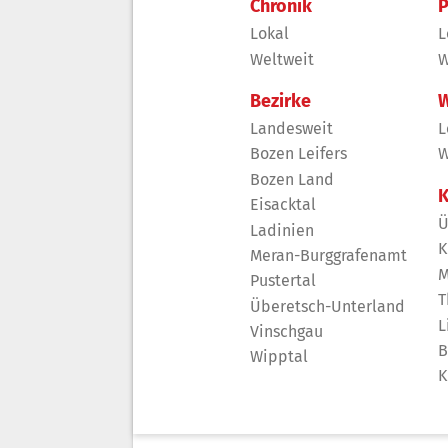
Chronik
P
Lokal
L
Weltweit
W
Bezirke
W
Landesweit
L
Bozen Leifers
W
Bozen Land
K
Eisacktal
Ü
Ladinien
K
Meran-Burggrafenamt
M
Pustertal
T
Überetsch-Unterland
L
Vinschgau
B
Wipptal
K