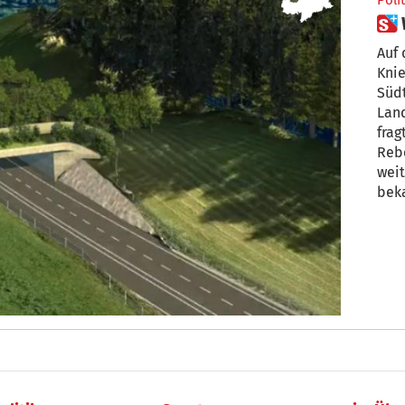
Polit
Auf 
Kniepass die e
Südtir
Land
fragte der Abge
Reber bei der Landesregi
weitere