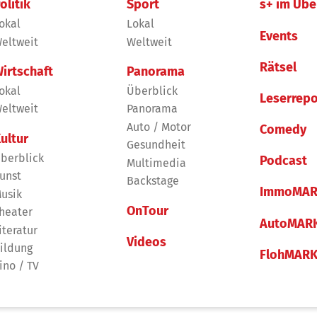
olitik
Sport
s+ im Übe
okal
Lokal
Events
eltweit
Weltweit
Rätsel
irtschaft
Panorama
okal
Überblick
Leserrepo
eltweit
Panorama
Auto / Motor
Comedy
ultur
Gesundheit
berblick
Podcast
Multimedia
unst
Backstage
ImmoMAR
usik
OnTour
heater
AutoMAR
iteratur
Videos
ildung
FlohMAR
ino / TV