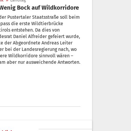
ik
»
Landtag
 Wenig Bock auf Wildkorridore
der Pustertaler Staatsstraße soll beim
rste Wildtierbrücke
ols entstehen. Da dies von
esrat Daniel Alfreider gefeiert wurde,
ordnete Andreas Leiter
erung nach, wo
 Wildkorridore sinnvoll wären –
bekam aber nur ausweichende Antworten.